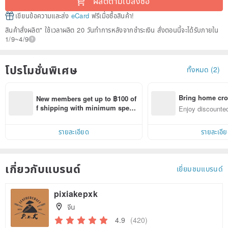
ผลิตตามใบสั่งซื้อ
เขียนข้อความและส่ง
eCard
ฟรีเมื่อซื้อสินค้า!
สินค้าสั่งผลิต" ใช้เวลาผลิต 20 วันทำการหลังจากชำระเงิน สั่งตอนนี้จะได้รับภายใน
1/9~4/9
โปรโมชั่นพิเศษ
ทั้งหมด (2)
Bring home cro
New members get up to ฿100 of
n with ease
f shipping with minimum spen
Enjoy discounted
d on their first Pinkoi app order 
ct cross-border 
within 7 days!
รายละเอียด
รายละเอี
เกี่ยวกับแบรนด์
เยี่ยมชมแบรนด์
pixiakepxk
จีน
4.9
(420)