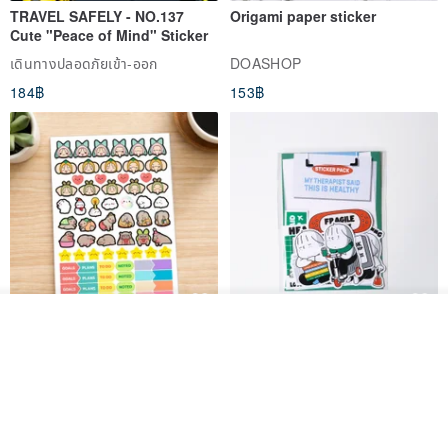
TRAVEL SAFELY - NO.137
Origami paper sticker
Cute "Peace of Mind" Sticker
เดินทางปลอดภัยเข้า-ออก
DOASHOP
184฿
153฿
ผลิตตามใบสั่งซื้อ
สติกเกอร์ | เอลล่าโน๊ต
เซ็ตสติกเกอร์ MY THERAPIST
ถูกใจ
View Shop
SAID THIS IS HEALTHY
SISIDEA
ease around
60฿
280฿