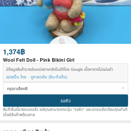
1,374฿
Wool Felt Doll - Pink Bikini Girl
มีข้อมูลสินค้าบางส่วนแปลภาษาอัตโนมัติโดย Google เนื้อหาอาจไม่แม่นยำ
แปลเป็น ไทย
ดูภาษาเดิม (จีน-ตัวเต็ม)
รอคิว
สินค้าชิ้นนี้ขายหมดแล้ว แต่คุณสามารถกดปุ่ม "รอคิว" และเราจะแจ้งเตือนคุณทันที
เมื่อมีสินค้าพร้อมขาย