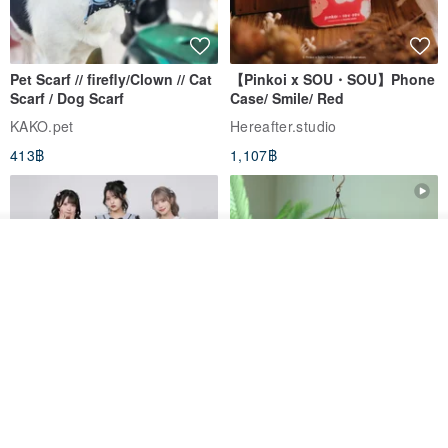
Pet Scarf // firefly/Clown // Cat
【Pinkoi x SOU・SOU】Phone
Scarf / Dog Scarf
Case/ Smile/ Red
KAKO.pet
Hereafter.studio
413฿
1,107฿
รอคิว
View Shop
Original Mass-Produced Heart
【Simple Wooden Japanese
Declaration Lace Short-Sleeve
Wind Chime - small】Arty
Bow Tie Shirt Ruffle Love
style/ Minimalist/ Zen
Jill Punk Studio
Dionysus Artcrafts