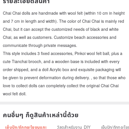
รายละเอียดสินค้า
Chai Chai dolls are handmade with wool felt (within 10 cm in height
and 7 cm in length and width). The color of Chai Chai is mainly red
Chai, but it can accept the customized needs of black and white
Chai, as well as customers. Customize beach accessories and
communicate through private messages.
This style includes 3 fixed accessories, Pinkoi wool felt ball, plus a
cute Tianchai brooch, and a wooden base is included with every
order shipped, and a doll Acrylic box and exquisite packaging will
be given to prevent deformation during delivery. , so that those who
love to collect dolls can completely collect the original Chai Chai
wool felt doll.
คนอื่นๆ ก็ดูสินค้าเหล่านี้ด้วย
เย็บปัก/ถักทอ/ใยขนแกะ
วัสดุสำหรับงาน DIY
เย็บปัก/ถักทอ/ใ