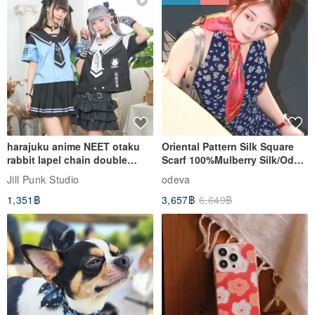
harajuku anime NEET otaku
Oriental Pattern Silk Square
rabbit lapel chain double
Scarf 100%Mulberry Silk/Ode
breasted sailor top JJ2540
to the Yi Tribe–Courage
Jill Punk Studio
odeva
1,351฿
3,657฿
6,649฿