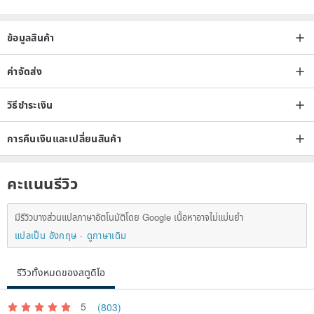
brighter.
ข้อมูลสินค้า
ค่าจัดส่ง
About the designer and the brand The feelings convey excitement
and beauty. Every work has its own characteristics and personality.
วิธีชำระเงิน
Take the goods you like home as soon as possible~~
Origin/manufacturing method
การคืนเงินและเปลี่ยนสินค้า
Taiwan/Handmade
คะแนนรีวิว
มีรีวิวบางส่วนแปลภาษาอัตโนมัติโดย Google เนื้อหาอาจไม่แม่นยำ
แปลเป็น อังกฤษ
ดูภาษาเดิม
รีวิวทั้งหมดของสตูดิโอ
5
(803)