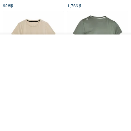
928฿
1,766฿
White
ดูสินค้าอื่นๆ ของดีไซเนอร์
View Shop
Women's Coffee Yarn Short
Women's Little Logo Short
Sleeve T-Shirt With Small
Sleeve T-Shirt
Logo Description – Coffee y
blueplace
blueplace
615฿
615฿
-25%