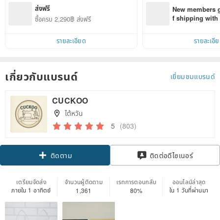
ส่งฟรี
New members ge
f shipping wit
ซื้อครบ 2,290฿ ส่งฟรี
d on their first
within 7 days!
รายละเอียด
รายละเอี
เกี่ยวกับแบรนด์
เยี่ยมชมแบรนด์
CUCKOO
ไต้หวัน
5
(803)
Claim coupon
ติดต่อดีไซเนอร์
ติดตาม
เตรียมจัดส่ง
จำนวนผู้ติดตาม
เรทการตอบกลับ
ออนไลน์ล่าสุด
ภายใน 1 อาทิตย์
ใน 1 วันที่ผ่านมา
1,361
80%