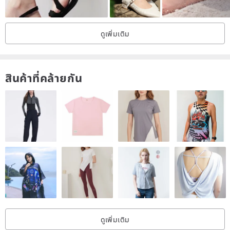
ดูเพิ่มเติม
สินค้าที่คล้ายกัน
Use and maintenance method 1. Please put it in a zipper bag when
not wearing it
2. When silver jewelry becomes black due to oxidation, it can be
wiped directly with Silver cloth
3. Do not touch the hot springs. It will cause the silver jewelry to
turn black
ดูเพิ่มเติม
4. Wear it every day. Silver jewelry will become brighter and