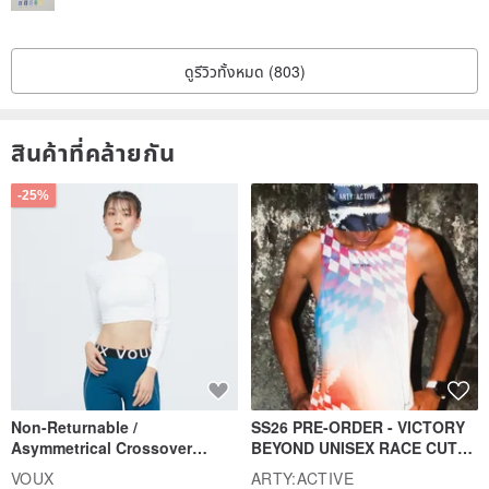
ดูรีวิวทั้งหมด (803)
สินค้าที่คล้ายกัน
-25%
Non-Returnable /
SS26 PRE-ORDER - VICTORY
Asymmetrical Crossover
BEYOND UNISEX RACE CUT
Cropped Sweat-Wicking Top
TANK
VOUX
ARTY:ACTIVE
(Women's) - Perpetual Day