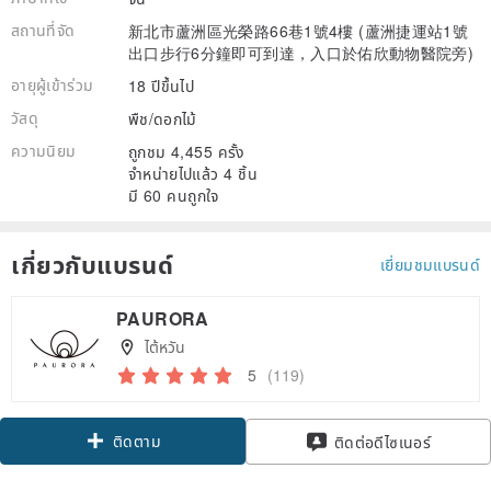
สถานที่จัด
新北市蘆洲區光榮路66巷1號4樓 (蘆洲捷運站1號
出口步行6分鐘即可到達，入口於佑欣動物醫院旁)
อายุผู้เข้าร่วม
18 ปีขึ้นไป
วัสดุ
พืช/ดอกไม้
ความนิยม
ถูกชม 4,455 ครั้ง
จำหน่ายไปแล้ว 4 ชิ้น
มี 60 คนถูกใจ
เกี่ยวกับแบรนด์
เยี่ยมชมแบรนด์
PAURORA
ไต้หวัน
5
(119)
ติดตาม
ติดต่อดีไซเนอร์