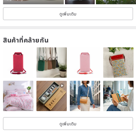
Do you dare to challenge?
ดูเพิ่มเติม
/
Time
: Please check the registration options above
สินค้าที่คล้ายกัน
Fee
: Please check the above registration options (including flowers,
materials, lecturers, venues, snacks and drinks)
Location
: 4th Floor, No. 1, Lane 66, Guangrong Road, Luzhou
District, New Taipei City (It takes about 6 minutes to walk from Exit
1 of Luzhou MRT Station, and the entrance is next to Youxin Animal
Hospital)
• The colors of the flower materials are mainly in the current
season, and you can choose by yourself on site
• Plants: Choose by yourself on site (flowers, leaves, fruits,
branches...all)
ดูเพิ่มเติม
• Dimensions:
A5 Plant Painting 21x14.8cm