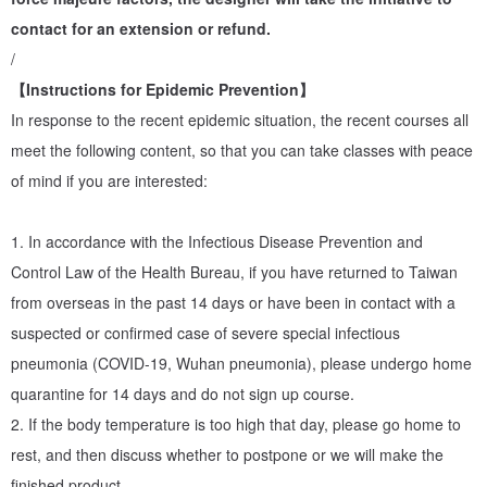
have the lowest environmental pollution to create A new positive
contact for an extension or refund.
cycle and friendly environment. (For details, welcome to "Brand
/
Story")
【Instructions for Epidemic Prevention】
In response to the recent epidemic situation, the recent courses all
Lecturer profile
meet the following content, so that you can take classes with peace
Pinpin, the founder of PauroraPin, has been fond of collecting
of mind if you are interested:
nature and beautiful things since childhood, exploring the
relationship between objects, extremely intoxicated by the
1. In accordance with the Infectious Disease Prevention and
temperature of hand-made, and the process of both concentration
Control Law of the Health Bureau, if you have returned to Taiwan
and relaxation in creation. Engaged in interior design and floral
from overseas in the past 14 days or have been in contact with a
design, loves the diversity and particularity brought by
suspected or confirmed case of severe special infectious
customization, and is also willing to challenge alternative
pneumonia (COVID-19, Wuhan pneumonia), please undergo home
combinations, promote sustainable life with his own beauty and
quarantine for 14 days and do not sign up course.
experience, and share this healing and elegance with everyone .
2. If the body temperature is too high that day, please go home to
rest, and then discuss whether to postpone or we will make the
-
finished product.