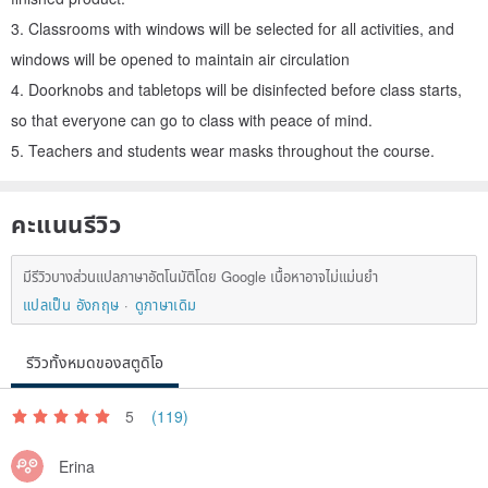
3. Classrooms with windows will be selected for all activities, and
The following other dried flower courses can also be searched on
windows will be opened to maintain air circulation
the website!
4. Doorknobs and tabletops will be disinfected before class starts,
so that everyone can go to class with peace of mind.
// Zero waste. Dry flower series //
5. Teachers and students wear masks throughout the course.
Flower series make dream net
(difficulty degree**)
คะแนนรีวิว
• Zero waste level: 80%
• Zero-waste ingredients: Except for bamboo embroidery frames
มีรีวิวบางส่วนแปลภาษาอัตโนมัติโดย Google เนื้อหาอาจไม่แม่นยำ
and viscose, lace and floral materials are all recycled materials.
แปลเป็น อังกฤษ
ดูภาษาเดิม
Hand tied flower frame
(Difficulty degree****)
รีวิวทั้งหมดของสตูดิโอ
• Zero waste level: 90%
5
(119)
• Zero-waste ingredients: Except for tying ropes and viscose, tree
branches, frames and flowers and leaf materials are all recycled
Erina
materials.