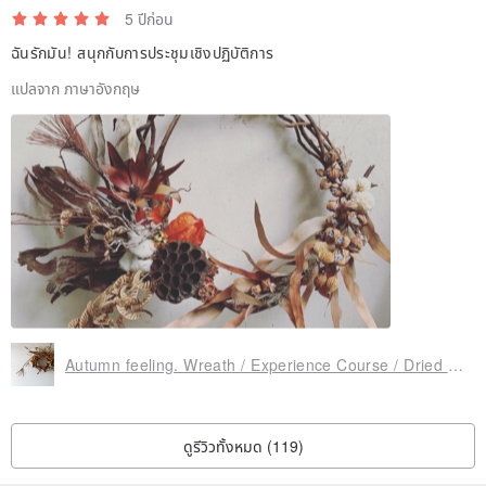
5 ปีก่อน
ฉันรักมัน! สนุกกับการประชุมเชิงปฏิบัติการ
Zero Waste Planting Painting
(Difficulty
～
****)
• Zero waste level: 99%
แปลจาก ภาษาอังกฤษ
• Zero-waste ingredients: Except for viscose, all flower and leaf
materials are recycled materials. (The difficulty level is 1 to 5 stars.
Because there are no specific rules and steps, it can be very simple
or difficult. It varies from person to person!)
Small reminder
• Because it is
"zero waste"
, it is not the same as the previous floral
creation styles. Please be sure to read the following precautions
clearly. You can also refer to the materials in the work. You can
Autumn feeling. Wreath / Experience Course / Dried Flowers / Autumn Only
accept it before placing an order!
1. Most of the plants are not full of colors. Friends who like bright
ดูรีวิวทั้งหมด (119)
colors should not enter!
2. Because flowers are more fragile and difficult to preserve,