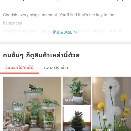
-
Cherish every single moment, You'll find that's the key to the
happiness
Cherish every small piece and organize it into a beautiful picture
อ่านเพิ่มเติม
Life is the same, cherishing every moment is the secret of
happiness
คนอื่นๆ ก็ดูสินค้าเหล่านี้ด้วย
Possibility of a leaf
จัดดอกไม้/ต้นไม้
คลาสเวิร์คช็อป
Possibility of a branch
Possibility of a seed
It’s not about the material itself
It's not about thinking with your head
Taipei City
Is the release and extension of imagination
Boundless, there is no right or wrong
About sequence, about infinity, about _?
Taipei City
Yunlin County
Taipei City