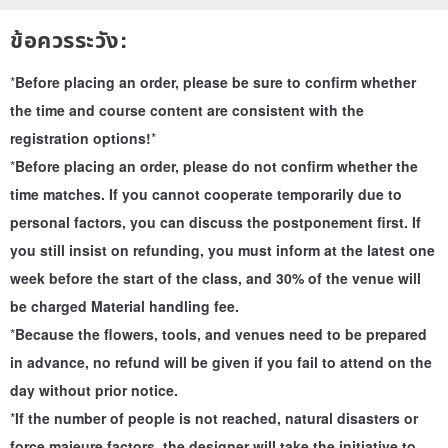
A4 Planting Painting 29.7x21cm
ข้อควรระวัง:
• The bottom plate can be made of paper or wood, depending on
the site. Of course, you are welcome to bring your own bottom
*
Before placing an order, please be sure to confirm whether
plate.
the time and course content are consistent with the
registration options!
*
-
*
Before placing an order, please do not confirm whether the
Teaching content
time matches. If you cannot cooperate temporarily due to
1. What is Zero Waste Floral Art
personal factors, you can discuss the postponement first. If
2. How to deconstruct flowers
you still insist on refunding, you must inform at the latest one
3. Guide how to compose the image
week before the start of the class, and 30% of the venue will
4. Assist to complete the work
be charged Material handling fee.
-
*
Because the flowers, tools, and venues need to be prepared
PauroraPin advocates a sustainable life, focuses on "zero waste"
in advance, no refund will be given if you fail to attend on the
fashion, continues the value of "treasures", insists on using 90%
day without prior notice.
recycled or decomposable materials, from raw materials,
*
If the number of people is not reached, natural disasters or
production methods to packaging, and also uses methods that
force majeure factors, the designer will take the initiative to