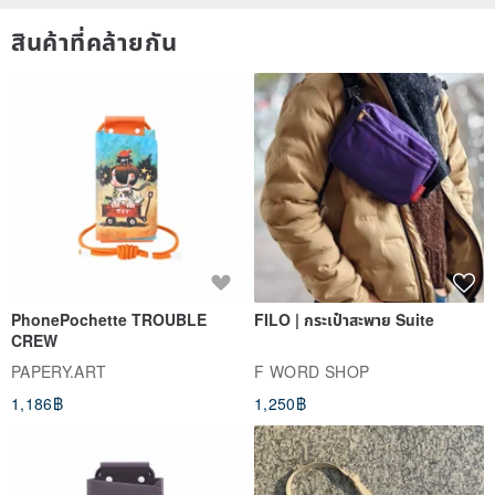
leaves, branches, and fruits are the most important materials.
สินค้าที่คล้ายกัน
Those who like full flowers should not enter!
3. The bottom plate is a scrap sheet, and the size will have some
slight errors. You can accept the order if you are not sure about the
imperfection!
4. Even so, it can still be presented beautifully~ (refer to the works
on the website)
PhonePochette TROUBLE
FILO | กระเป๋าสะพาย Suite
CREW
PAPERY.ART
F WORD SHOP
1,186฿
1,250฿