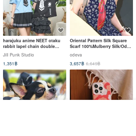
harajuku anime NEET otaku
Oriental Pattern Silk Square
rabbit lapel chain double
Scarf 100%Mulberry Silk/Ode
breasted sailor top JJ2540
to the Yi Tribe–Courage
Jill Punk Studio
odeva
1,351฿
3,657฿
6,649฿
รอคิว
View Shop