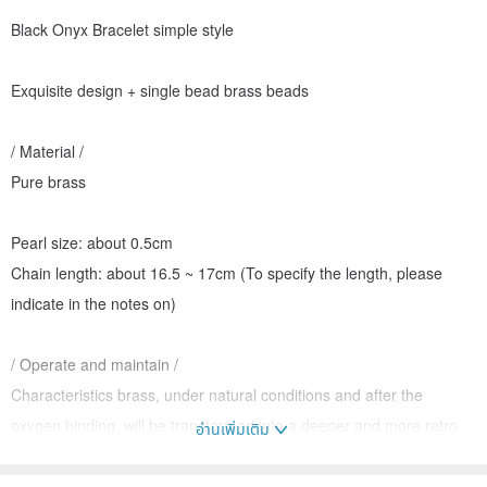
Black Onyx Bracelet simple style
Exquisite design + single bead brass beads
/ Material /
Pure brass
Pearl size: about 0.5cm
Chain length: about 16.5 ~ 17cm (To specify the length, please
indicate in the notes on)
/ Operate and maintain /
Characteristics brass, under natural conditions and after the
oxygen binding, will be transformed into a deeper and more retro
อ่านเพิ่มเติม
style bronze Chak, To reply to the original sense of light, you can
use ordinary silver polishing cloth to wipe Cha