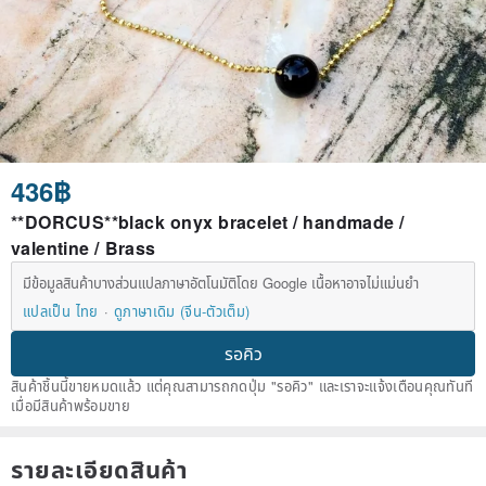
436฿
**DORCUS**black onyx bracelet / handmade /
valentine / Brass
มีข้อมูลสินค้าบางส่วนแปลภาษาอัตโนมัติโดย Google เนื้อหาอาจไม่แม่นยำ
แปลเป็น ไทย
ดูภาษาเดิม (จีน-ตัวเต็ม)
รอคิว
สินค้าชิ้นนี้ขายหมดแล้ว แต่คุณสามารถกดปุ่ม "รอคิว" และเราจะแจ้งเตือนคุณทันที
เมื่อมีสินค้าพร้อมขาย
รายละเอียดสินค้า