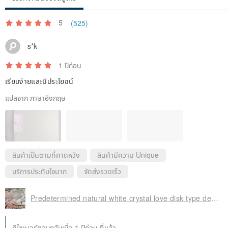
with serious design flaws. Pearls will also be selected, and
excessive flaws will not be included in the accessories.
5
(525)
s*k
| Metal Accessory Material |
✨ Metal accessories are mainly international standard 925 sterling
1 ปีก่อน
silver (silver plated with gold), 24K gold, 18K gold. Other materials
เรียบง่ายและมีประโยชน์
will be specifically noted.
แปลจาก ภาษาอังกฤษ
✨ All are hypoallergenic materials and can be exposed to water.
| Cord Material Used |
✨ Clasp types use Korean jewelry cord
สินค้าเป็นตามที่คาดหวัง
สินค้ามีความ Unique
✨ Stretch cords use high-grade Japanese silk cord (crystal cord)
บริการประทับใจมาก
จัดส่งรวดเร็ว
✨ Chinese knotting uses Taiwanese jewelry cord and wax cord
Predetermined natural white crystal love disk type degaussing disk to purify magnetic field crystal degaussing plate thin plane enlargement
| Customization Instructions |
✨ Due to different wrist sizes, the arrangement of customized
ดีไซเนอร์ตอบกลับเมื่อ 1 ปีก่อน ที่แล้ว