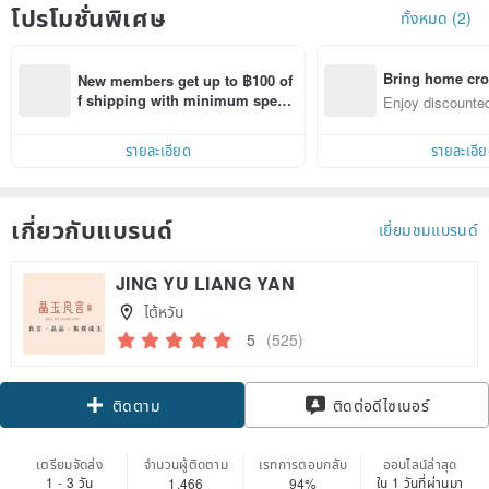
โปรโมชั่นพิเศษ
ทั้งหมด (2)
Bring home cro
New members get up to ฿100 of
n with ease
f shipping with minimum spen
Enjoy discounted
d on their first Pinkoi app order 
ct cross-border 
within 7 days!
รายละเอียด
รายละเอี
เกี่ยวกับแบรนด์
เยี่ยมชมแบรนด์
JING YU LIANG YAN
ไต้หวัน
5
(525)
Claim coupon
ติดต่อดีไซเนอร์
ติดตาม
เตรียมจัดส่ง
จำนวนผู้ติดตาม
เรทการตอบกลับ
ออนไลน์ล่าสุด
1 - 3 วัน
ใน 1 วันที่ผ่านมา
1,466
94%