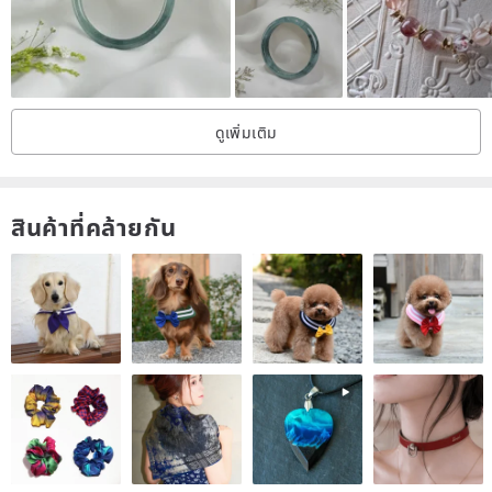
| Material |
Natural Arusha Heart 12mm, Arusha Round Beads 3mm, High-
grade Japanese Silk Stretch Cord (Crystal Cord)
ดูเพิ่มเติม
💎 Arusha Crystal
Arusha crystal is green-based feldspar produced in the Arusha
region of Tanzania, corresponding to the solar plexus. Arusha is a
สินค้าที่คล้ายกัน
crystal full of positive energy and has healing effects, helping to
relieve sad emotions. At the same time, Arusha crystal also has the
effect of warding off evil. Its positive energy protects us from petty
people around us and prevents erosion by negative energy. Arusha
also helps attract wealth and noble people, making our work and
career more efficient and smooth, which is beneficial for wealth and
career luck.
—🌺 Jingyuliangyan Shopping Guide 🌺—