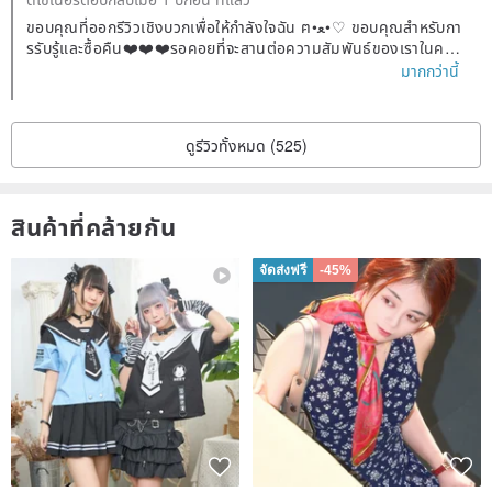
products will be slightly adjusted according to the length, and
ขอบคุณที่ออกรีวิวเชิงบวกเพื่อให้กำลังใจฉัน ฅ•ﻌ•♡ ขอบคุณสำหรับกา
materials may be slightly increased or decreased.
รรับรู้และซื้อคืน❤️❤️❤️รอคอยที่จะสานต่อความสัมพันธ์ของเราในครั้ง
ต่อไป🙏🏻พรเพื่อสันติภาพและความสุข🌹🌹🌹
มากกว่านี้
✨ For clasp types, you can request an extension chain or a fixed
loop. Please note this to the owner.
🧚🏻‍♀️ If you have other ideas or want to replace natural crystals, you
ดูรีวิวทั้งหมด (525)
can message the owner for adjustments.
สินค้าที่คล้ายกัน
| Precautions |
🔆 All photos in the store are of the actual products and were taken
จัดส่งฟรี
-45%
by the owner on their own body in the store.
🔆 Photos are taken with natural lighting in the store using a mobile
phone. If you have any questions about color differences, please
feel free to message the owner.
⚠️⚠️⚠️ Pure handmade silver indentation:
The surface of the metal may have small scratches due to the
handmade process. Please consider carefully if you have extremely