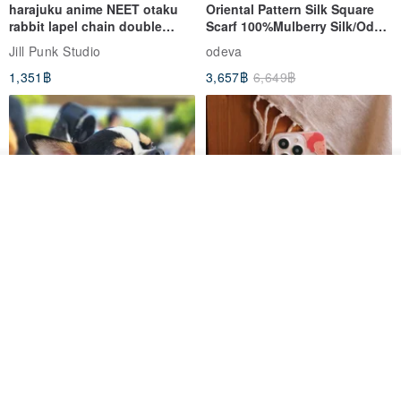
harajuku anime NEET otaku
Oriental Pattern Silk Square
high standards for perfection.
rabbit lapel chain double
Scarf 100%Mulberry Silk/Ode
breasted sailor top JJ2540
to the Yi Tribe–Courage
Jill Punk Studio
odeva
| Jingyuliangyan Custom Packaging Bag |
1,351฿
3,657฿
6,649฿
🔆 All shipments will be properly protected with anti-collision
materials and boxed. Depending on the product, a brand leather
bag or a brand high-grade velvet bag will be included. All pure
silver products will come with a silver polishing cloth.
วางในรถเข็น
ถูกใจ
View Shop
| Care and Other Precautions for Natural Crystal Pearl Burmese
Jade |
🔆 It is completely fine for crystals and natural ores to come into
contact with clean water daily, but it is not recommended to wear
Pet Scarf // firefly/Clown // Cat
【Pinkoi x SOU・SOU】Phone
Scarf / Dog Scarf
Case/ Smile/ Red
them while bathing. Long-term contact with chemical agents will
KAKO.pet
Hereafter.studio
affect the crystal surface and magnetic field.
413฿
1,107฿
🔆 Do not expose natural jewelry to strong sunlight.
🔆 Natural crystals should be kept away from hot springs, as this