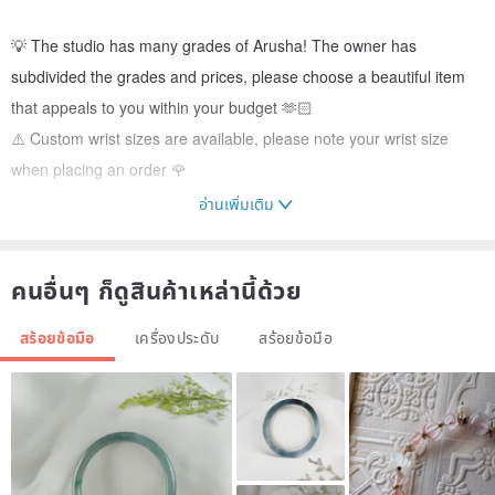
💡 The studio has many grades of Arusha! The owner has
subdivided the grades and prices, please choose a beautiful item
that appeals to you within your budget 🫶🏻
⚠️ Custom wrist sizes are available, please note your wrist size
when placing an order 🌹
อ่านเพิ่มเติม
| Size |
10.5mm
คนอื่นๆ ก็ดูสินค้าเหล่านี้ด้วย
Suitable for general wrist sizes within 16.5cm
If you need a custom wrist size, the owner will select beads for you
สร้อยข้อมือ
เครื่องประดับ
สร้อยข้อมือ
as spare beads 🌹
| Weight |
13g