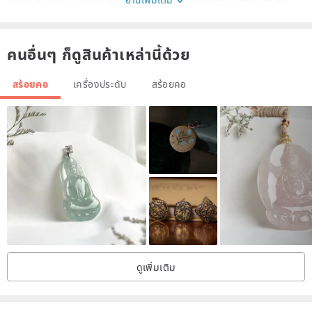
hand, and drilling holes in each part, the same thing cannot be
completed as one.
คนอื่นๆ ก็ดูสินค้าเหล่านี้ด้วย
It's not fun to make the same thing by making a mold and making a
fixed work. I am making it with the idea that it will be a work that
สร้อยคอ
เครื่องประดับ
สร้อยคอ
impresses everyone by working with all my heart to bring the robots
to life.
From design to production, MASSANOVAART / JUN TANAKA
manufactures everything by himself.
The finish is not the same (form) (pattern) (expression) (balance of
limbs).
Please meet with only one friend in the world.
ดูเพิ่มเติม
Everything starts with cutting the material. The main body parts are
completed through processes such as cutting and polishing to a