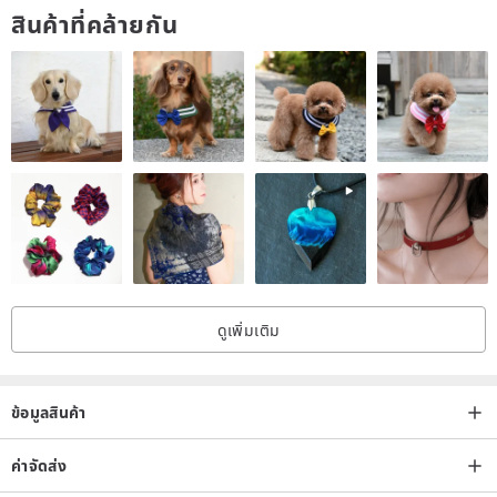
สินค้าที่คล้ายกัน
good size.
Drilling holes in the built-in parts such as eyes, ears, and limbs
according to the shape of the head and torso Each part is carefully
assembled one by one.
Utilizing the design and processing technology that has been
producing robot motifs since 1994, we will proceed with the work by
identifying the characteristics of the material.
The block of pen shaft material (Acrylic resin) used when making
ดูเพิ่มเติม
fountain pens and ballpoint pens is carefully processed and
manufactured.
Everything starts with cutting the material.
ข้อมูลสินค้า
The main body parts are completed through work processes such
as cutting and polishing to a good size.
ค่าจัดส่ง
Drill holes in the built-in parts such as eyes, ears, and limbs