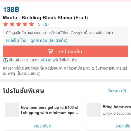
138฿
Maotu - Building Block Stamp (Fruit)
5
(2)
มีข้อมูลสินค้าบางส่วนแปลภาษาอัตโนมัติโดย Google เนื้อหาอาจไม่แม่นยำ
แปลเป็น ไทย
ดูภาษาเดิม (จีน-ตัวเต็ม)
วางในรถเข็น
เขียนข้อความและส่ง
eCard
ฟรีเมื่อซื้อสินค้า!
หลังจากที่ชำระเงินถึงวันที่จะจัดส่งสินค้า จะใช้เวลาประมาณ 2 วันทางการในการเตรี
ยมพัสดุ (ไม่รวมวันหยุด)
โปรโมชั่นพิเศษ
ทั้งหมด (2)
Bring home cro
New members get up to ฿100 of
n with ease
f shipping with minimum spen
Enjoy discounted
d on their first Pinkoi app order 
ct cross-border 
within 7 days!
รายละเอียด
รายละเอี