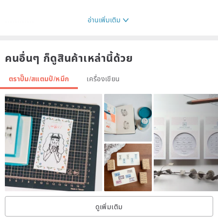
อ่านเพิ่มเติม
------------
These small stamps, like little building blocks,
คนอื่นๆ ก็ดูสินค้าเหล่านี้ด้วย
let you freely stack them into any shape you desire.
ตราปั๊ม/สแตมป์/หมึก
เครื่องเขียน
------------
ดูเพิ่มเติม