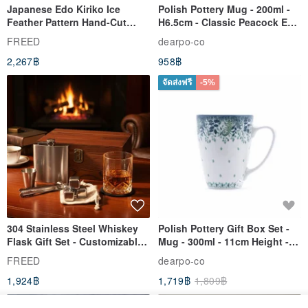
Japanese Edo Kiriko Ice
Polish Pottery Mug - 200ml -
Feather Pattern Hand-Cut
H6.5cm - Classic Peacock Eye
Whisky Glass - Blue Engraved
& Dragonfly
FREED
dearpo-co
Gift for Dad
2,267฿
958฿
------------
จัดส่งฟรี
-5%
‧ All products are brand new.
‧ Product colors may vary slightly due to differences in screen
resolution and tone; please refer to the actual item.
‧ All content is copyrighted by Maotu. Unauthorized reproduction is
prohibited. Please do not infringe on copyright.
304 Stainless Steel Whiskey
Polish Pottery Gift Box Set -
Plants / Flowers / Stamps / Maple Wood / Wood / Grass / Planners /
Flask Gift Set - Customizable
Mug - 300ml - 11cm Height -
Engraving - Father's Day Gift
Fern Pattern
Picnics / Decorations / Materials / Stickers / Supplies / Sealing /
FREED
dearpo-co
Summer / Travel / Bookmarks / Labels / Journals / Diaries /
1,924฿
1,719฿
1,809฿
Collages / Washi Tape / Planner Accessories / Christmas /