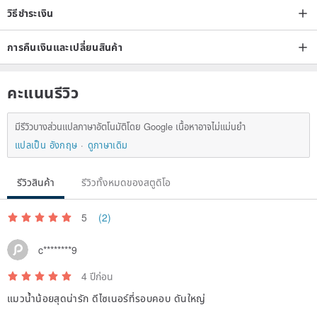
วิธีชำระเงิน
การคืนเงินและเปลี่ยนสินค้า
------------
คะแนนรีวิว
Dimensions: 2 x 2 x 2.5 cm
มีรีวิวบางส่วนแปลภาษาอัตโนมัติโดย Google เนื้อหาอาจไม่แม่นยำ
* The grain and color of each piece of wood may vary slightly.
แปลเป็น อังกฤษ
ดูภาษาเดิม
Origin/Manufacturing Method
รีวิวสินค้า
รีวิวทั้งหมดของสตูดิโอ
Taiwan
5
(2)
------------
c********9
4 ปีก่อน
แมวน้ำน้อยสุดน่ารัก ดีไซเนอร์ที่รอบคอบ ดันใหญ่