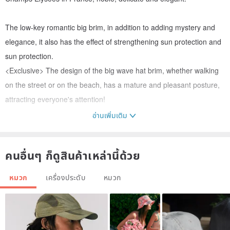
The low-key romantic big brim, in addition to adding mystery and
elegance, it also has the effect of strengthening sun protection and
sun protection.
<Exclusive> The design of the big wave hat brim, whether walking
on the street or on the beach, has a mature and pleasant posture,
attracting everyone's attention!
อ่านเพิ่มเติม
『Mystery』+++++
คนอื่นๆ ก็ดูสินค้าเหล่านี้ด้วย
『Elegance』++++++
『Romance』++++++
หมวก
เครื่องประดับ
หมวก
『Sunscreen』++++++
『Exclusive』++++++
(((Stored well, folded and placed in the bag when traveling, there