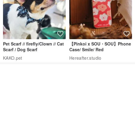
Pet Scarf // firefly/Clown // Cat
【Pinkoi x SOU・SOU】Phone
Scarf / Dog Scarf
Case/ Smile/ Red
KAKO.pet
Hereafter.studio
413฿
1,107฿
รอคิว
ถูกใจ
View Shop