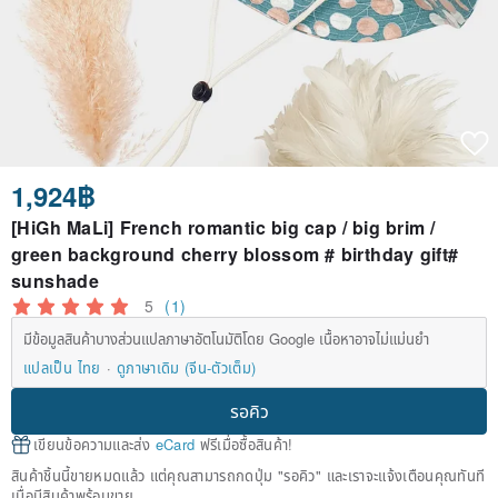
1,924฿
[HiGh MaLi] French romantic big cap / big brim /
green background cherry blossom # birthday gift#
sunshade
5
(1)
มีข้อมูลสินค้าบางส่วนแปลภาษาอัตโนมัติโดย Google เนื้อหาอาจไม่แม่นยำ
แปลเป็น ไทย
ดูภาษาเดิม (จีน-ตัวเต็ม)
รอคิว
เขียนข้อความและส่ง
eCard
ฟรีเมื่อซื้อสินค้า!
สินค้าชิ้นนี้ขายหมดแล้ว แต่คุณสามารถกดปุ่ม "รอคิว" และเราจะแจ้งเตือนคุณทันที
เมื่อมีสินค้าพร้อมขาย