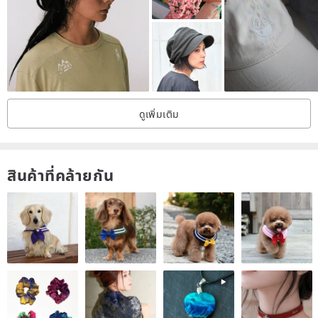
will be no wrinkles, convenient and easy to store!!!)))
product features:
☆ Modeling---Japanese elastic cotton lining, fixed version.
☆ Pattern type---With the [French romantic big wave brim] as the
ดูเพิ่มเติม
main concept, it is an exclusive pattern-making design.
☆ Cloth flower---Taiwan, Japan and imported cotton materials,
which will not fade after washing and ironing.
สินค้าที่คล้ายกัน
☆ Limited edition---a small amount of digital, purely handmade.
▪︎Cap circumference size: about 56-58cm
▪︎Specifications: Hat (body) depth is about 9cm + brim is about
8.5cm
▪︎Material: cotton cloth, cotton lining
▪︎Washing method: hand wash, dry naturally, not dry
▪︎Production method: handmade