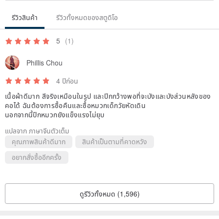
your company and support. With you, the value of HiGh MaLi's
รีวิวสินค้า
รีวิวทั้งหมดของสตูดิโอ
existence! Love U Guys!
5
(1)
Phillis Chou
4 ปีก่อน
เนื้อผ้าดีมาก สีจริงเหมือนในรูป และปีกกว้างพอที่จะบังและบังส่วนหลังของ
คอได้ ฉันต้องการซื้อคืนและซื้อหมวกเด็กวัยหัดเดิน
นอกจากนี้ปีกหมวกยังแข็งแรงไม่ยุบ
แปลจาก ภาษาจีนตัวเต็ม
คุณภาพสินค้าดีมาก
สินค้าเป็นตามที่คาดหวัง
อยากสั่งซื้ออีกครั้ง
ดูรีวิวทั้งหมด (1,596)