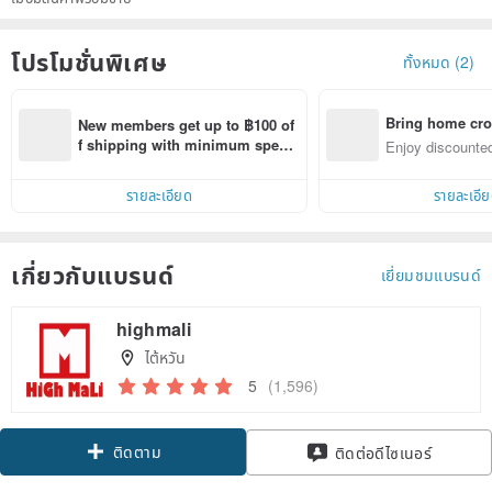
โปรโมชั่นพิเศษ
ทั้งหมด (2)
Bring home cro
New members get up to ฿100 of
n with ease
f shipping with minimum spen
Enjoy discounted
d on their first Pinkoi app order 
ct cross-border 
within 7 days!
รายละเอียด
รายละเอี
เกี่ยวกับแบรนด์
เยี่ยมชมแบรนด์
highmali
ไต้หวัน
5
(1,596)
ติดตาม
ติดต่อดีไซเนอร์