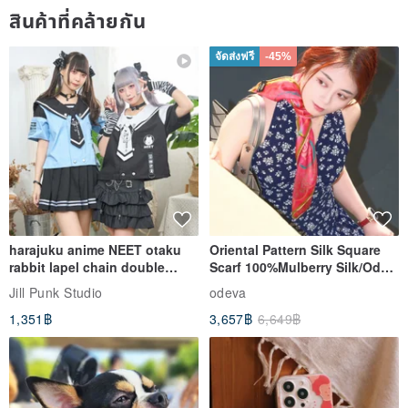
สินค้าที่คล้ายกัน
จัดส่งฟรี
-45%
harajuku anime NEET otaku
Oriental Pattern Silk Square
rabbit lapel chain double
Scarf 100%Mulberry Silk/Ode
breasted sailor top JJ2540
to the Yi Tribe–Courage
Jill Punk Studio
odeva
1,351฿
3,657฿
6,649฿