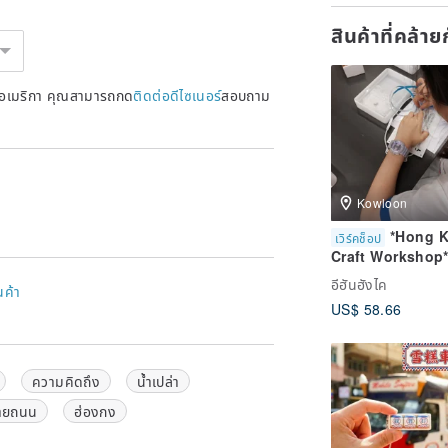
สินค้าที่คล้า
หรัฐอเมริกา คุณสามารถกด
ติดต่อดีไซเนอร์
สอบถาม
Kowloon
*Hong 
เวิร์คช็อป
Craft Workshop
Lightbox Makin
อีฮันฮังไค
นค้า
(Friday Afterno
US$ 58.66
ความคิดถึง
น้ำเปล่า
้ายถนน
ฮ่องกง