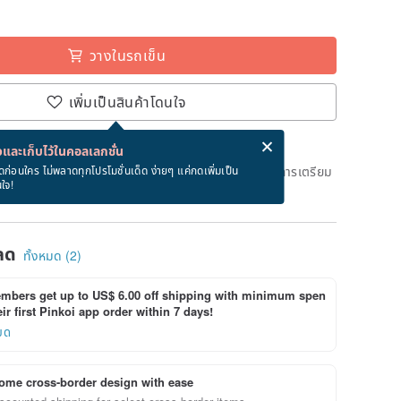
วางในรถเข็น
เพิ่มเป็นสินค้าโดนใจ
่ง eCard ฟรีเมื่อซื้อสินค้า!
eCard คืออะไร?
และเก็บไว้ในคอลเลกชั่น
ึงวันที่จะจัดส่งสินค้า จะใช้เวลาประมาณ 1 วันทางการในการเตรียม
ดก่อนใคร ไม่พลาดทุกโปรโมชั่นเด็ด ง่ายๆ แค่กดเพิ่มเป็น
นใจ!
ด)
ลด
ทั้งหมด (2)
bers get up to US$ 6.00 off shipping with minimum spen
ir first Pinkoi app order within 7 days!
ยด
ome cross-border design with ease