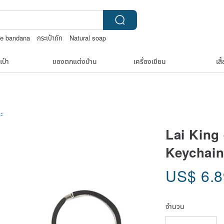
se bandana
กระเป๋าถัก
Natural soap
y box
เป๋า
ของตกแต่งบ้าน
เครื่องเขียน
เสื
ะ
Lai King
Keychai
US$
6.
จำนวน