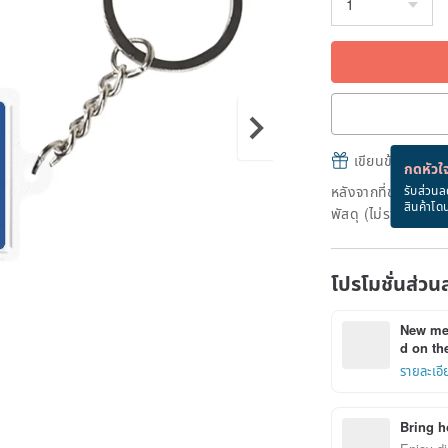
เขียนข้อความและส
กดหัวใจ
หลังจากที่ชำระเงินถ
รับส่วนล
สินค้าโด
พัสดุ (ไม่รวมวันหยุ
โปรโมชั่นส่วน
New mem
d on the
รายละเอี
Bring h