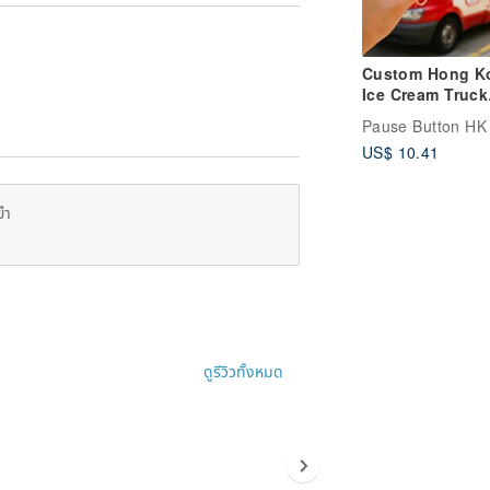
Custom Hong K
Ice Cream Truck
Mechanical Key
Pause Button HK
Fidget Keychai
US$ 10.41
ยำ
ดูรีวิวทั้งหมด