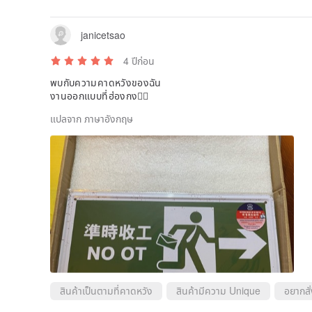
janicetsao
4 ปีก่อน
พบกับความคาดหวังของฉัน
งานออกแบบที่ฮ่องกง👍🏼
แปลจาก ภาษาอังกฤษ
สินค้าเป็นตามที่คาดหวัง
สินค้ามีความ Unique
อยากสั่