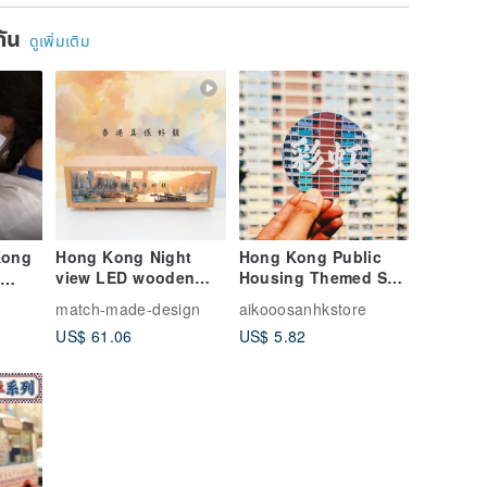
ยกัน
ดูเพิ่มเติม
Kong
Hong Kong Night
Hong Kong Public
view LED wooden
Housing Themed Set
*
light
of 8 Circular Stickers
g
match-made-design
aikooosanhkstore
ons)
US$ 61.06
US$ 5.82