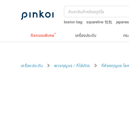
boston bag
squareline 包包
japane
Toy story
celine bag vintage
jewelr
กิจกรรมพิเศษ
เครื่องประดับ
กระ
เครื่องประดับ
พวงกุญแจ / ที่ใส่บัตร
ที่ห้อยกุญแจ
โลห