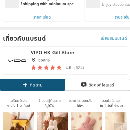
n with ease
f shipping with minimum spen
Enjoy discounted
d on their first Pinkoi app order 
ct cross-border 
within 7 days!
รายละเอียด
รายละเอี
เกี่ยวกับแบรนด์
เยี่ยมชมแบรนด์
VIPO HK Gift Store
ฮ่องกง
4.9
(524)
Claim coupon
ติดต่อดีไซเนอร์
ติดตาม
เตรียมจัดส่ง
จำนวนผู้ติดตาม
เรทการตอบกลับ
ออนไลน์ล่าสุด
ภายใน 1 อาทิตย์
ใน 1 วันที่ผ่านมา
3,974
88%