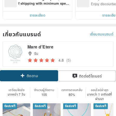
n with ease
f shipping with minimum spen
Enjoy discounted
d on their first Pinkoi app order 
ct cross-border 
within 7 days!
รายละเอียด
รายละเอี
เกี่ยวกับแบรนด์
เยี่ยมชมแบรนด์
Mare d'Etere
จีน
4.8
(5)
ติดตาม
ติดต่อดีไซเนอร์
เตรียมจัดส่ง
จำนวนผู้ติดตาม
เรทการตอบกลับ
ออนไลน์ล่าสุด
มากกว่า 7 วัน
มากกว่า 1 อาทิตย์ที่
105
80%
ผ่านมา
จัดส่งฟรี
จัดส่งฟรี
จัดส่งฟรี
จัดส่งฟรี