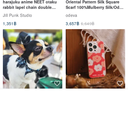
harajuku anime NEET otaku
Oriental Pattern Silk Square
rabbit lapel chain double
Scarf 100%Mulberry Silk/Ode
breasted sailor top JJ2540
to the Yi Tribe–Courage
Jill Punk Studio
odeva
1,351฿
3,657฿
6,649฿
Pet Scarf // firefly/Clown // Cat
【Pinkoi x SOU・SOU】Phone
ดูสินค้าอื่นๆ ของดีไซเนอร์
Scarf / Dog Scarf
Case/ Smile/ Red
View Shop
KAKO.pet
Hereafter.studio
413฿
1,107฿