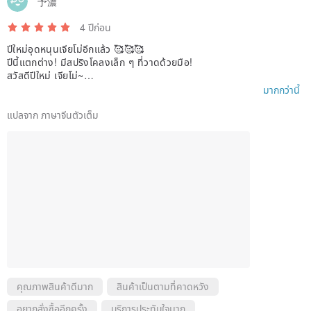
予濃
completely consistent.
4 ปีก่อน
ปีใหม่อุดหนุนเจียโม่อีกแล้ว 🥰🥰🥰
ปีนี้แตกต่าง! มีสปริงโคลงเล็ก ๆ ที่วาดด้วยมือ!
สวัสดีปีใหม่ เจียโม่~
มีไอเดียใหม่ๆ ทุกปี ทุกอย่างมีจุดเปลี่ยน และปีเสือจะมีโชคใหญ่🤗🤗🤗
มากกว่านี้
แปลจาก ภาษาจีนตัวเต็ม
คุณภาพสินค้าดีมาก
สินค้าเป็นตามที่คาดหวัง
อยากสั่งซื้ออีกครั้ง
บริการประทับใจมาก