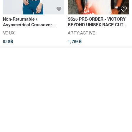
Non-Returnable /
SS26 PRE-ORDER - VICTORY
Asymmetrical Crossover
BEYOND UNISEX RACE CUT
Cropped Sweat-Wicking Top
TANK
VOUX
ARTY:ACTIVE
(Women's) - Perpetual Day
928฿
1,766฿
White
ดูสินค้าอื่นๆ ของดีไซเนอร์
View Shop
Women's Coffee Yarn Short
Women's Little Logo Short
Sleeve T-Shirt With Small
Sleeve T-Shirt
Logo Description – Coffee y
blueplace
blueplace