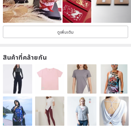
ดูเพิ่มเติม
สินค้าที่คล้ายกัน
Precautions
●In the printing process of paper, the weather conditions of the use
environment, humidity and other related factors, the physical
phenomenon of paper scaling may occur, which may cause a size
difference of (±)3mm.