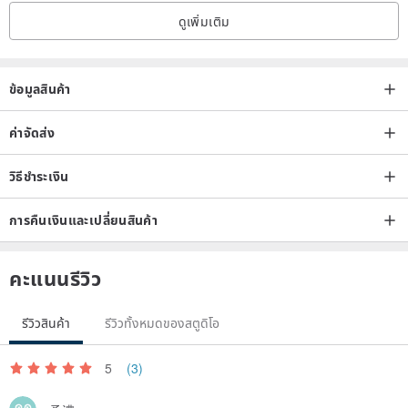
●When the product is posted or stored, please do not post it or
ดูเพิ่มเติม
place it in an inappropriate environment, such as a humid place, a
high temperature place or a place with direct sunlight. If it is
ข้อมูลสินค้า
exposed to direct sunlight, sun exposure, wind and rain, humidity
and other factors when posting, it will cause fading or the paper will
ค่าจัดส่ง
be wrinkled and uneven. If the product is abnormal due to any
factors that are not suitable for posting in the environment, it is not
วิธีชำระเงิน
within the scope of the product quality guarantee.
การคืนเงินและเปลี่ยนสินค้า
●The product does not contain self-adhesive, and you need to
purchase the sticking-related utensils when using it.
●Please pay attention to safety when using the product and
คะแนนรีวิว
packaging, and avoid the use of children's games to avoid the risk
of injury.
รีวิวสินค้า
รีวิวทั้งหมดของสตูดิโอ
●The product has been inspected by quality control before it is
5
(3)
shipped. Due to factors such as printing time, ink, temperature,
paper characteristics, etc., the color of the product may not be