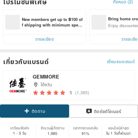
โปรโมชั่นพิเศษ
ทั้งหมด (2)
Bring home cro
New members get up to ฿100 of
n with ease
f shipping with minimum spen
Enjoy discounted
d on their first Pinkoi app order 
ct cross-border 
within 7 days!
รายละเอียด
รายละเอี
เกี่ยวกับแบรนด์
เยี่ยมชมแบรนด์
GEMMORE
ไต้หวัน
5
(1,385)
ติดตาม
ติดต่อดีไซเนอร์
เตรียมจัดส่ง
จำนวนผู้ติดตาม
เรทการตอบกลับ
ออนไลน์ล่าสุด
1 - 3 วัน
ใน 1 วันที่ผ่านมา
1,985
91%