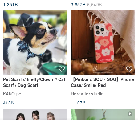
1,351฿
3,657฿
6,649฿
Pet Scarf // firefly/Clown // Cat
【Pinkoi x SOU・SOU】Phone
Scarf / Dog Scarf
Case/ Smile/ Red
KAKO.pet
Hereafter.studio
413฿
1,107฿
รอคิว
View Shop