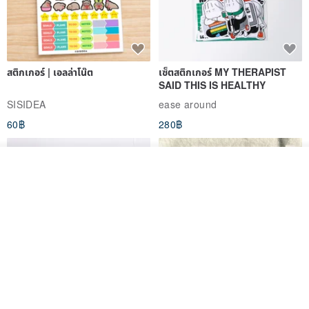
สติกเกอร์ | เอลล่าโน๊ต
เซ็ตสติกเกอร์ MY THERAPIST
SAID THIS IS HEALTHY
SISIDEA
ease around
60฿
280฿
วางในรถเข็น
ถูกใจ
View Shop
Big ribbon paper sticker
Sky Collector Seal sticker