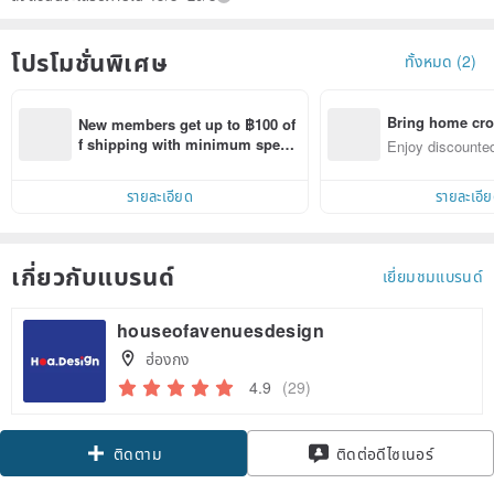
โปรโมชั่นพิเศษ
ทั้งหมด (2)
Bring home cro
New members get up to ฿100 of
n with ease
f shipping with minimum spen
Enjoy discounted
d on their first Pinkoi app order 
ct cross-border 
within 7 days!
รายละเอียด
รายละเอี
เกี่ยวกับแบรนด์
เยี่ยมชมแบรนด์
houseofavenuesdesign
ฮ่องกง
4.9
(29)
ติดตาม
ติดต่อดีไซเนอร์