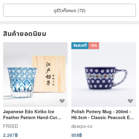
● This crystal bracelet is made with elastic cord. It is normal for the
ดูรีวิวทั้งหมด (72)
cord ends to appear as the beads shift during wear; simply tuck the
cord back into a bead to conceal it.
สินค้ายอดนิยม
จัดส่งฟรี
-5%
Japanese Edo Kiriko Ice
Polish Pottery Mug - 200ml -
Feather Pattern Hand-Cut
H6.5cm - Classic Peacock Eye
Whisky Glass - Blue Engraved
& Dragonfly
FREED
dearpo-co
Gift for Dad
2,267฿
958฿