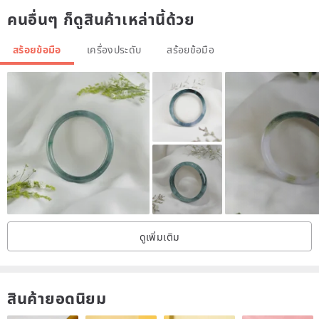
also helping to alleviate fatigue.
คนอื่นๆ ก็ดูสินค้าเหล่านี้ด้วย
As a stone of love, Labradorite enhances one's connection to self,
making it an excellent gem for seeking a "soulmate."
สร้อยข้อมือ
เครื่องประดับ
สร้อยข้อมือ
● Moonstone
Stabilizes emotions, soothes stress, protects love
Moonstone is known as the "stone of lovers." Legend has it that
wearing moonstone can help one find a good partner and attract
romantic love as beautiful as moonlight, making it a gem revered
for protecting love.
Moonstone aids in softening the heart, stabilizing emotions, calming
ดูเพิ่มเติม
restlessness, restoring rationality, and can even resolve disputes,
deepening affection and fostering lasting relationships. Its presence
is indispensable for couples navigating the nuances of their
สินค้ายอดนิยม
interactions.