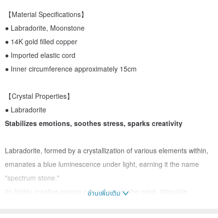
【Material Specifications】
● Labradorite, Moonstone
● 14K gold filled copper
● Imported elastic cord
● Inner circumference approximately 15cm
【Crystal Properties】
● Labradorite
Stabilizes emotions, soothes stress, sparks creativity
Labradorite, formed by a crystallization of various elements within,
emanates a blue luminescence under light, earning it the name
"spectrum stone."
Its highly creative energy can invigorate the mind, stimulate
อ่านเพิ่มเติม
imagination, bring forth new ideas, and infuse life with joy, while