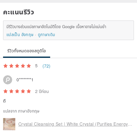
คะแนนรีวิว
มีรีวิวบางส่วนแปลภาษาอัตโนมัติโดย Google เนื้อหาอาจไม่แม่นยำ
แปลเป็น อังกฤษ
ดูภาษาเดิม
รีวิวทั้งหมดของสตูดิโอ
5
(72)
【Precautions】
0********1
● Made with natural crystals; internal characteristics such as ice
2 ปีก่อน
cracks, cotton-like inclusions, and mineral gaps are unique to
ดี
natural crystals and not considered flaws.
แปลจาก ภาษาอังกฤษ
● As the product uses natural materials, there will be variations in
color depth for the same type of crystal. Please refer to the actual
Crystal Cleansing Set | White Crystal (Purifies Energy Field & Positive Vibes)
product received for color.