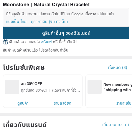
Moonstone | Natural Crystal Bracelet
มีข้อมูลสินค้าบางส่วนแปลภาษาอัตโนมัติโดย Google เนื้อหาอาจไม่แม่นยำ
แปลเป็น ไทย
ดูภาษาเดิม (จีน-ตัวเต็ม)
ดูสินค้าอื่นๆ ของดีไซเนอร์
เขียนข้อความและส่ง
eCard
ฟรีเมื่อซื้อสินค้า!
สินค้าหยุดจำหน่ายแล้ว โปรดเลือกสินค้าอื่น
โปรโมชั่นพิเศษ
ทั้งหมด (3)
ลด 30%OFF
New members ge
f shipping wit
ทุกชิ้นลด 30%OFF (เฉพาะสินค้าที่ร่วมร
d on their first
ายการ)
within 7 days!
ดูสินค้า
รายละเอียด
รายละเอี
เกี่ยวกับแบรนด์
เยี่ยมชมแบรนด์