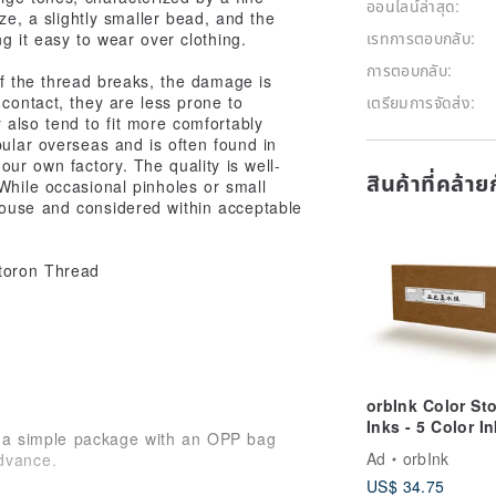
ออนไลน์ล่าสุด:
ze, a slightly smaller bead, and the
เรทการตอบกลับ:
g it easy to wear over clothing.
การตอบกลับ:
if the thread breaks, the damage is
contact, they are less prone to
เตรียมการจัดส่ง:
 also tend to fit more comfortably
pular overseas and is often found in
our own factory. The quality is well-
สินค้าที่คล้า
 While occasional pinholes or small
house and considered within acceptable
etoron Thread
orbInk Color St
Inks - 5 Color I
in a simple package with an OPP bag
Set Gifts
Ad
orbInk
advance.
US$ 34.75