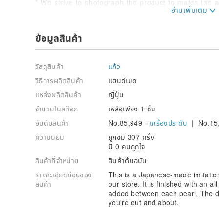
* We strive to photograph the product to match the ac
please note that the color and texture may appear sli
depending on your device and monitor. Thank you fo
ข้อมูลสินค้า
* If you have concerns about allergies to plating, pl
* Plated parts may discolor due to oxidation from sw
วัสดุสินค้า
แก้ว
with a soft cloth and store in a cool, dark place, suc
maintain its condition for longer.
วิธีการผลิตสินค้า
แฮนด์เมด
แหล่งผลิตสินค้า
ญี่ปุ่น
จำนวนในสต๊อก
เหลือเพียง 1 ชิ้น
อันดับสินค้า
No.85,949 -
เครื่องประดับ
| No.15
ความนิยม
ถูกชม 307 ครั้ง
มี 0 คนถูกใจ
สินค้าที่จำหน่าย
สินค้าต้นฉบับ
รายละเอียดย่อยของ
This is a Japanese-made imitation
สินค้า
our store. It is finished with an al
added between each pearl. The de
you're out and about.