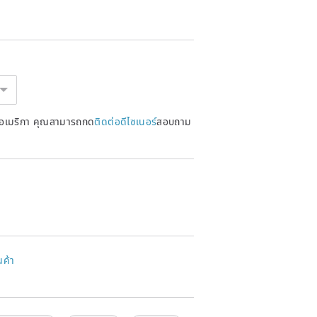
หรัฐอเมริกา คุณสามารถกด
ติดต่อดีไซเนอร์
สอบถาม
นค้า