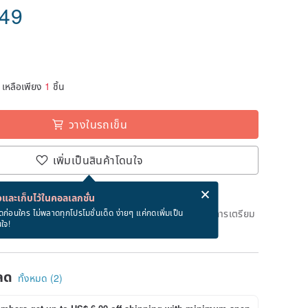
.49
เหลือเพียง
1
ชิ้น
วางในรถเข็น
เพิ่มเป็นสินค้าโดนใจ
่ง eCard ฟรีเมื่อซื้อสินค้า!
eCard คืออะไร?
และเก็บไว้ในคอลเลกชั่น
ึงวันที่จะจัดส่งสินค้า จะใช้เวลาประมาณ 2 วันทางการในการเตรียม
ดก่อนใคร ไม่พลาดทุกโปรโมชั่นเด็ด ง่ายๆ แค่กดเพิ่มเป็น
นใจ!
ด)
ลด
ทั้งหมด (2)