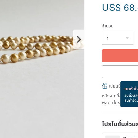
US$
68
จำนวน
เขียนข้อความและส
กดหัวใจ
หลังจากที่ชำระเงินถ
รับส่วนล
สินค้าโด
พัสดุ (ไม่รวมวันหยุ
โปรโมชั่นส่วน