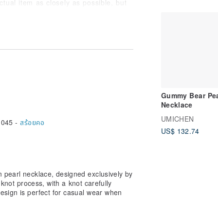
tual item as closely as possible, but
ghtly different from the actual product
r your understanding.
ease refrain from purchasing.
eat or sebum. After use, gently wipe
h as a zip-lock bag or case, to
Gummy Bear Pea
Necklace
UMICHEN
,045 -
สร้อยคอ
US$ 132.74
 pearl necklace, designed exclusively by
l-knot process, with a knot carefully
sign is perfect for casual wear when