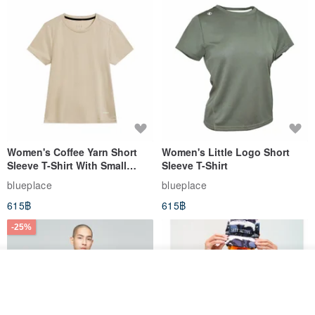
Women's Coffee Yarn Short
Women's Little Logo Short
Sleeve T-Shirt With Small
Sleeve T-Shirt
Logo Description – Coffee y
blueplace
blueplace
615฿
615฿
-25%
รอคิว
View Shop