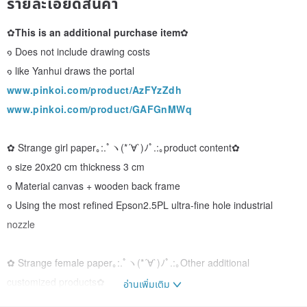
รายละเอียดสินค้า
✿
This is an additional purchase item
✿
๑ Does not include drawing costs
๑ like Yanhui draws the portal
www.pinkoi.com/product/AzFYzZdh
www.pinkoi.com/product/GAFGnMWq
✿ Strange girl paper｡:.ﾟヽ(*´∀`)ﾉﾟ.:｡product content✿
๑ size 20x20 cm thickness 3 cm
๑ Material canvas + wooden back frame
๑ Using the most refined Epson2.5PL ultra-fine hole industrial
nozzle
✿ Strange female paper｡:.ﾟヽ(*´∀`)ﾉﾟ.:｡Other additional
customized products✿
อ่านเพิ่มเติม
๑ Absorbent coaster
www.pinkoi.com/product/FdDWCTEw