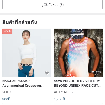
ดูรีวิวทั้งหมด (8)
สินค้าที่คล้ายกัน
-25%
Non-Returnable /
SS26 PRE-ORDER - VICTORY
Asymmetrical Crossover
BEYOND UNISEX RACE CUT
Cropped Sweat-Wicking Top
TANK
VOUX
ARTY:ACTIVE
(Women's) - Perpetual Day
928฿
1,766฿
White