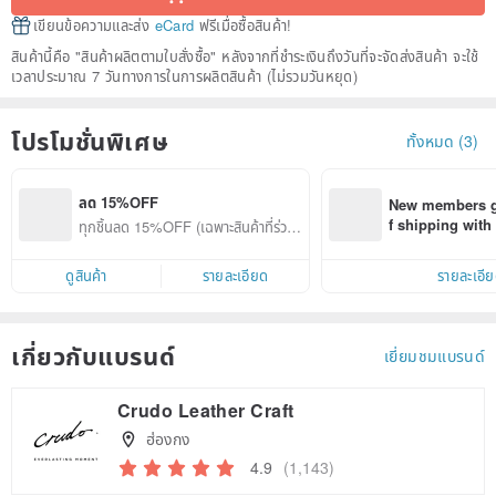
เขียนข้อความและส่ง
eCard
ฟรีเมื่อซื้อสินค้า!
สินค้านี้คือ "สินค้าผลิตตามใบสั่งซื้อ" หลังจากที่ชำระเงินถึงวันที่จะจัดส่งสินค้า จะใช้
เวลาประมาณ 7 วันทางการในการผลิตสินค้า (ไม่รวมวันหยุด)
โปรโมชั่นพิเศษ
ทั้งหมด (3)
ลด 15%OFF
New members ge
f shipping wit
ทุกชิ้นลด 15%OFF (เฉพาะสินค้าที่ร่วมร
d on their first
ายการ)
within 7 days!
ดูสินค้า
รายละเอียด
รายละเอี
เกี่ยวกับแบรนด์
เยี่ยมชมแบรนด์
Crudo Leather Craft
ฮ่องกง
4.9
(1,143)
Claim coupon