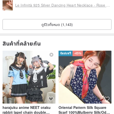
- Suitable for sensitive skin types
Le Infinità 925 Silver Dancing Heart Necklace - Rose Gold
- Can wear alone or stack
- Magnetic fastening
ดูรีวิวทั้งหมด (1,143)
- Several fonts, more than 100 emojis and 60 engraving ideas for
you to choose
สินค้าที่คล้ายกัน
【Product Materials】
▍Metal Bracelet
จัดส่งฟรี
-45%
Mother of Pearl / Blue Goldstone / Turquoise
316L polished stainless steel
▍2D Small Metal Plate
Stainless Steel
▍3D Silver Pendant
harajuku anime NEET otaku
Oriental Pattern Silk Square
925 Sterling Silver
rabbit lapel chain double
Scarf 100%Mulberry Silk/Ode