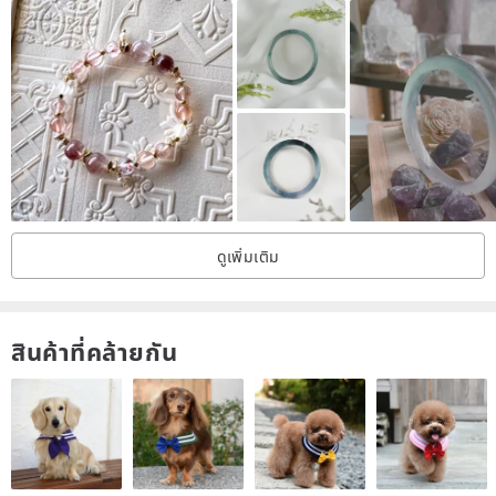
be reminded that all engraved products will not accept returns or
exchanges.
▍
Order Form
Name:
WhatsApp:
Email:
Charm / Pendant Number.:
ดูเพิ่มเติม
Font:
Engraving Outside (max 40 characters with space included) :
Engraving Inside (max 40 characters with space included) :
สินค้าที่คล้ายกัน
▍
Font & Emoji Options