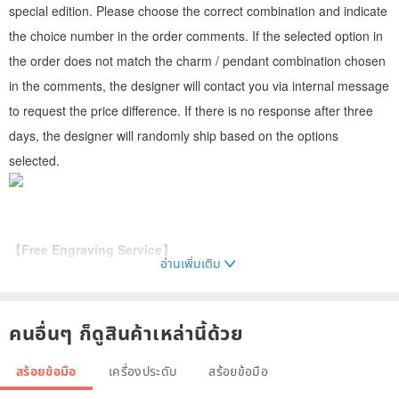
special edition. Please choose the correct combination and indicate
the choice number in the order comments. If the selected option in
the order does not match the charm / pendant combination chosen
in the comments, the designer will contact you via internal message
to request the price difference. If there is no response after three
days, the designer will randomly ship based on the options
selected.
【Free Engraving Service】
อ่านเพิ่มเติม
If you would like to have custom engraving on the product, please
fill in the order form in the order remark according to the format
below. Otherwise, the products ordered will be regarded as non-
คนอื่นๆ ก็ดูสินค้าเหล่านี้ด้วย
customized products. If the engraving details provided are not
สร้อยข้อมือ
เครื่องประดับ
สร้อยข้อมือ
sufficient, you will be contacted via Pinkoi message. If no reply is
received after 3 days, we will design the engraving for you. Please