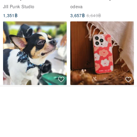
breasted sailor top JJ2540
to the Yi Tribe–Courage
Jill Punk Studio
odeva
【Product Dimension】
1,351฿
3,657฿
6,649฿
▍Large
Circumference: 20 cm (fits for 17 - 18.5 cm wrist)
Metal: 0.6 cm x 0.6 cm x 2.5 cm
Weight: 5 g
▍Medium
Circumference: 18.5 cm (fits for 15.5 - 17 cm wrist)
Metal: 0.6 cm x 0.6 cm x 2.5 cm
Pet Scarf // firefly/Clown // Cat
【Pinkoi x SOU・SOU】Phone
Weight: 5 g
Scarf / Dog Scarf
Case/ Smile/ Red
ผลิตตามใบสั่งซื้อ
ถูกใจ
View Shop
KAKO.pet
Hereafter.studio
▍Small
413฿
1,107฿
Circumference: 17.0 cm (fits for 14 - 15.5 cm wrist)
Metal: 0.6 cm x 0.6 cm x 2.5 cm
Weight: 5 g