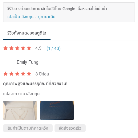
【Product Features】
มีรีวิวบางส่วนแปลภาษาอัตโนมัติโดย Google เนื้อหาอาจไม่แม่นยำ
- Sanrio officially licensed product
แปลเป็น อังกฤษ
ดูภาษาเดิม
- Can mix and match with multiple metal or silver charms featuring
the Sakura My Melody images onto the leather bracelet
รีวิวทั้งหมดของสตูดิโอ
- Upon purchase of My Melody special edition accessories, you can
4.9
enjoy a My Melody deluxe gift box with a detachable greeting card
(1,143)
(gift card and product warranty card included)
Emily Fung
- Exclusive octagon edge bar combines with a specially designed
3 ปีก่อน
stainless steel box chain
- Mother-of-pearl added a touch of calmness to the metal bracelet,
คุณภาพสูงและบรรจุภัณฑ์ที่สวยงาม!
making a subtle yet delicate go-to accessory
แปลจาก ภาษาอังกฤษ
- Every gemstone is well polished and shimmering in its own way
- Extracted from the natural environment, every gemstone has its
unique natural pattern
- Made of 316L polished steel
สินค้าเป็นตามที่คาดหวัง
จัดส่งรวดเร็ว
- Avoid color fading and oxidation, highly durable