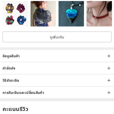
【Important Notice on Taiwan Orders】
According to the requirements of Taiwan Customs, recipients must
complete “EZ WAY” real-name authentication for receiving any
overseas parcel shipping to Taiwan. To smoothen and speed up
the custom clearing process, please ensure the order information
ดูเพิ่มเติม
provided, including full Chinese name, phone number and
identification number align with the registered information of “EZ
WAY” when placing the order.
ข้อมูลสินค้า
ค่าจัดส่ง
【Production and Shipping Details】
- Orders will be processed within 5-7 working days (excluding
วิธีชำระเงิน
Saturdays, Sundays and Hong Kong public holidays)
- Only available in Hong Kong, Macau, Mainland of China, Japan
การคืนเงินและเปลี่ยนสินค้า
and South Korea
- Free Shipping to Hong Kong and Macau
คะแนนรีวิว