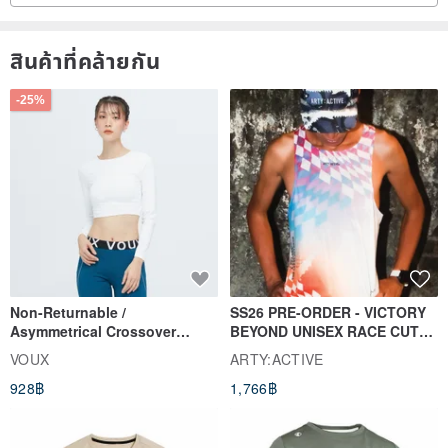
สินค้าที่คล้ายกัน
-25%
Non-Returnable /
SS26 PRE-ORDER - VICTORY
Asymmetrical Crossover
BEYOND UNISEX RACE CUT
Cropped Sweat-Wicking Top
TANK
VOUX
ARTY:ACTIVE
(Women's) - Perpetual Day
928฿
1,766฿
White