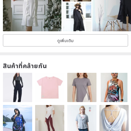
in the series is made by our studio team, and each design is only
Produced in small quantities.
"The life you love, the love you live" has always been the creative
reference followed by NEGA C.. The brand is based on lively
ดูเพิ่มเติม
women who love life and are not restricted by age. Taking leisure
life as the main concept,
Incorporating elements of street culture, music and art to create a
สินค้าที่คล้ายกัน
retro style with cute and mischievous.
Tips:
Some styles in the shop are larger in size, please check the size
chart first, if you have any questions, please ask customer service
before placing an order~Thank you!!