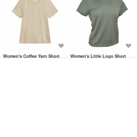
Women's Coffee Yarn Short
Women's Little Logo Short
Sleeve T-Shirt With Small
Sleeve T-Shirt
ดูสินค้าอื่นๆ ของดีไซเนอร์
Logo Description – Coffee y
blueplace
blueplace
View Shop
615฿
615฿
-25%