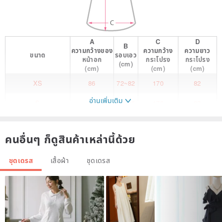
A
C
D
B
ความกว้างของ
ความกว้าง
ความยาว
ขนาด
รอบเอว
หน้าอก
กระโปรง
กระโปรง
(cm)
(cm)
(cm)
(cm)
XS
86
72~82
170
82
อ่านเพิ่มเติม
S
89
76~86
176
83
M
92
78~88
180
85
คนอื่นๆ ก็ดูสินค้าเหล่านี้ด้วย
★. About NEGA C.. ★
NEGA C. Fashion was established in 2011 and is managed by Xu
ชุดเดรส
เสื้อผ้า
ชุดเดรส
Yating, a fashion designer who has studied in the UK.
In August 2012, a women's clothing store was opened in Macau. In
addition to the development of the women's SHOP COLLECTION
series designed and produced by ourselves, each piece of clothing