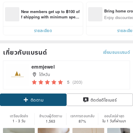
Bring home cro
New members get up to ฿100 of
n with ease
f shipping with minimum spen
Enjoy discounted
d on their first Pinkoi app order 
ct cross-border 
within 7 days!
รายละเอียด
รายละเอี
เกี่ยวกับแบรนด์
เยี่ยมชมแบรนด์
emmjewel
ไต้หวัน
5
(203)
Claim coupon
ติดต่อดีไซเนอร์
ติดตาม
เตรียมจัดส่ง
จำนวนผู้ติดตาม
เรทการตอบกลับ
ออนไลน์ล่าสุด
1 - 3 วัน
ใน 1 วันที่ผ่านมา
1,563
87%