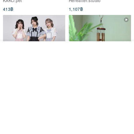
KAKO.pet
Hereafter.studio
413฿
1,107฿
ดูสินค้าอื่นๆ ของดีไซเนอร์
View Shop
Original Mass-Produced Heart
【Simple Wooden Japanese
Declaration Lace Short-Sleeve
Wind Chime - small】Arty
Bow Tie Shirt Ruffle Love
style/ Minimalist/ Zen
Jill Punk Studio
Dionysus Artcrafts
High-Waist Short Skirt JJ2570
1,122฿
893฿
-20%