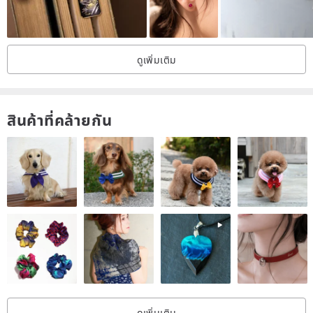
|Package content|
We will attach a cowhide bag and gift box to each item, as well as a
ดูเพิ่มเติม
jewellery zipper bag and a brand maintenance card.
(If you don’t need a box, you can tell us ~ we will use a flannel bag
สินค้าที่คล้ายกัน
instead of the box)
|General Maintenance|
Our grease is actually a good skin care product for silver jewelry.
If the silver part is oxidized, it is recommended to clean it with dish
soap
And polish it with the silver cloth
Please keep it in a zipper bag when not wearing it
ดูเพิ่มเติม