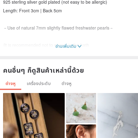
925 sterling silver gold plated (not easy to be allergic)
Length: Front 3cm | Back 5cm
－Use of natural 7mm slightly flawed freshwater pearls－
/It is recommended not to wear it in the bath
อ่านเพิ่มเติม
/After wearing on weekdays, put it in a sealed bag to avoid contact
with air and ultraviolet rays
คนอื่นๆ ก็ดูสินค้าเหล่านี้ด้วย
/The thickness of the ear acupuncture is 0.8mm, please think twice
if you mind
ต่างหู
เครื่องประดับ
ต่างหู