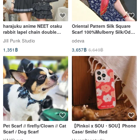
harajuku anime NEET otaku
Oriental Pattern Silk Square
rabbit lapel chain double
Scarf 100%Mulberry Silk/Ode
breasted sailor top JJ2540
to the Yi Tribe–Courage
Jill Punk Studio
odeva
1,351฿
3,657฿
6,649฿
Pet Scarf // firefly/Clown // Cat
【Pinkoi x SOU・SOU】Phone
Scarf / Dog Scarf
Case/ Smile/ Red