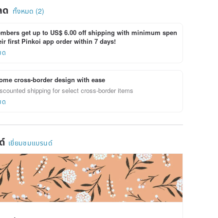
ลด
ทั้งหมด (2)
bers get up to US$ 6.00 off shipping with minimum spen
ir first Pinkoi app order within 7 days!
ยด
ome cross-border design with ease
scounted shipping for select cross-border items
ยด
ด์
เยี่ยมชมแบรนด์