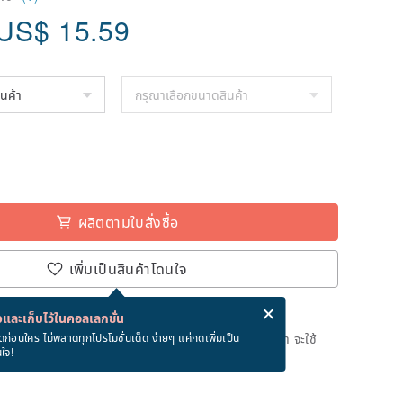
US$
15.59
ผลิตตามใบสั่งซื้อ
เพิ่มเป็นสินค้าโดนใจ
่ง eCard ฟรีเมื่อซื้อสินค้า!
eCard คืออะไร?
และเก็บไว้ในคอลเลกชั่น
ลิตตามใบสั่งซื้อ" หลังจากที่ชำระเงินถึงวันที่จะจัดส่งสินค้า จะใช้
ดก่อนใคร ไม่พลาดทุกโปรโมชั่นเด็ด ง่ายๆ แค่กดเพิ่มเป็น
นใจ!
ทางการในการผลิตสินค้า (ไม่รวมวันหยุด)