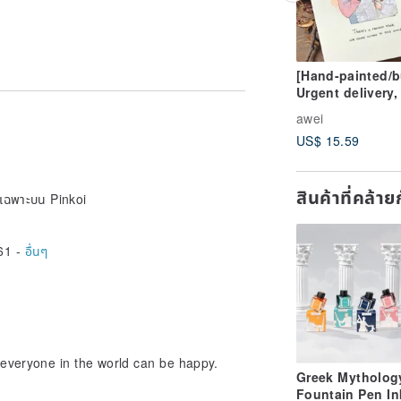
[Hand-painted/b
Urgent delivery,
for home delivery
packaging,
awei
customized birt
US$ 15.59
graduation, and
ords you want to write!
Christmas gifts 
look like face
สินค้าที่คล้า
painting
ายเฉพาะบน Pinkoi
61 -
อื่นๆ
een made.
everyone in the world can be happy.
Greek Mytholog
 them.
Fountain Pen In
 original documents will be sent.