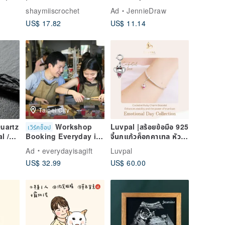
Colors, Charms, and
color】450ml | Draw
shaymiiscrochet
Ad
JennieDraw
Pins | Handmade
the picture to keep
US$ 17.82
US$ 11.14
Crochet Pet
warm and keep ice
Taipei City
Quartz
Workshop
Luvpal |สร้อยข้อมือ 925
เวิร์คช็อป
l /
จี้นกแก้วค็อกคาเทล หัวใจ
Booking Everyday is
ood
ทับทิมแท้ | Emotional
a Gift Studio One-
Ad
everydayisagift
Luvpal
Day - Love
Day Metalworking
US$ 32.99
US$ 60.00
d Off
Experience Ring
 from
Cultural Coin
Valentine's