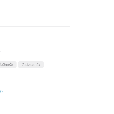
ร
้ออีกครั้ง
จัดส่งรวดเร็ว
7)