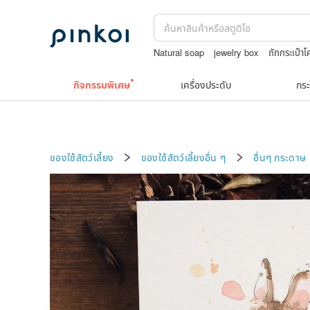
Natural soap
jewelry box
ถักกระเป๋า
กระเป๋าปิ๊กแป๊กญี่ปุ่น
ชาผลไม้
แว่นตาเด็ก
กิจกรรมพิเศษ
เครื่องประดับ
กระ
ของใช้สัตว์เลี้ยง
ของใช้สัตว์เลี้ยงอื่น ๆ
อื่นๆ
กระดาษ