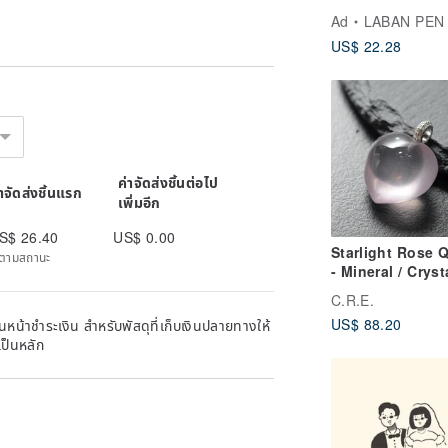
Vivid colors
 and does not include copyright and
Ad
LABAN PEN
king commercial projects such as
US$ 22.28
y use or need, please contact us and
geable
nce to get a few cat hairs. If you are
you can consider it before placing an
ค่าจัดส่งชิ้นต่อไป
n FB, IG and other platforms for
่าจัดส่งชิ้นแรก
เพิ่มอีก
h-profile, you can tell me
 in producing the pictures. Please be
S$ 26.40
US$ 0.00
e placing an order~
Starlight Rose 
ิดตามสถานะ
- Mineral / Crysta
Spirituality / G
C.R.E.
Luck / Wealth
eiving them!
US$ 88.20
หน้าชำระเงิน สำหรับพัสดุที่เก็บเงินปลายทางให้
Attraction / War
เป็นหลัก
Evil / Protection
f the completion time
Petty People
me in the design studio. Ordered
ons, please feel free to ask me