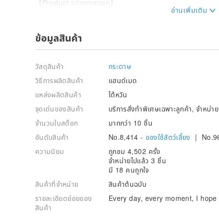
【Product information】
Media used: watercolor, pen, black pen
Size: 15.2cm×10.4cm (about the size of a postcard)
Paper: 350G imported ivory white card
ข้อมูลสินค้า
Background: random color gradient
Back: blank
Packaging: OPP bag + envelope packaging + carton 
วัสดุสินค้า
กระดาษ
【Character service】
วิธีการผลิตสินค้า
แฮนด์เมด
You can change the name below the portrait to the w
แหล่งผลิตสินค้า
ไต้หวัน
[Purchase additional solid wood photo frames]
จุดเด่นของสินค้า
บริการสั่งทำพิเศษเฉพาะลูกค้า, จำหน่
www.pinkoi.com/product/PX8dKD4L
จำนวนในสต๊อก
มากกว่า 10 ชิ้น
[Purchase additional simple photo frames]
www.pinkoi.com/product/bXH3A8Dc
อันดับสินค้า
No.8,414 -
ของใช้สัตว์เลี้ยง
| No.9
[Purchase Acrylic photo frames]
www.pinkoi.com/product/iVqeunpz
ความนิยม
ถูกชม 4,502 ครั้ง
[Upgrade folding card]
จำหน่ายไปแล้ว 3 ชิ้น
www.pinkoi.com/product/VmzvU4FY
มี 18 คนถูกใจ
สินค้าที่จำหน่าย
สินค้าต้นฉบับ
【Notes】
◆ All orders will be drawn only after payment has b
รายละเอียดย่อยของ
Every day, every moment, I hope 
◆ There is no service for reading drafts and revising
สินค้า
◆ The product does not include electronic files, only