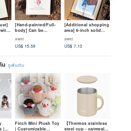
ust]
[Hand-painted/Full-
[Additional shopping
[E
ดิจิทัล
 with
body] Can be
area] 6-inch solid
painting
shipped urgently
wood photo frame
body] El
awei
awei
awei
hday,
with packaging like
vertical and
couples
US$ 15.59
US$ 7.13
US$ 19.
Yan-painted
horizontal universal
Yan pai
that
customized birthday
stickers
gift for Christmas
phone w
ยกัน
ดูเพิ่มเติม
y
Finch Mini Plush Toy
【Thermos stainless
k |
| Customizable
steel cup - oatmeal