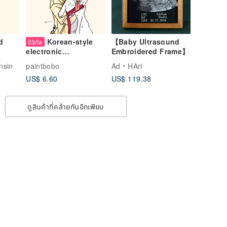
d
Korean-style
【Baby Ultrasound
ดิจิทัล
Embroidered Frame】
electronic
illustrations that
nsin
paintbobo
Ad
HAri
resemble facial
US$ 6.60
US$ 119.38
expressions can be
loved by everyone
ดูสินค้าที่คล้ายกันอีกเพียบ