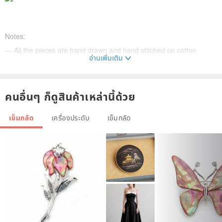
Notes:
— All the pieces are hand drawn and hand stitched on cotton
อ่านเพิ่มเติม
fabric, which means each piece is unique.
— Embroidery parts are used DMC cotton floss, which is 100%
colorfast and fade resistant.
คนอื่นๆ ก็ดูสินค้าเหล่านี้ด้วย
เข็มกลัด
เครื่องประดับ
เข็มกลัด