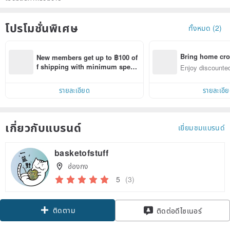
โปรโมชั่นพิเศษ
ทั้งหมด (2)
Bring home cro
New members get up to ฿100 of
n with ease
f shipping with minimum spen
Enjoy discounted
d on their first Pinkoi app order 
ct cross-border 
within 7 days!
รายละเอียด
รายละเอี
เกี่ยวกับแบรนด์
เยี่ยมชมแบรนด์
basketofstuff
ฮ่องกง
5
(3)
ติดตาม
ติดต่อดีไซเนอร์