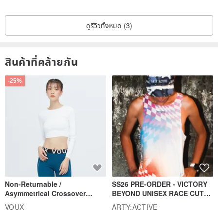
ดูรีวิวทั้งหมด (3)
สินค้าที่คล้ายกัน
-25%
Non-Returnable /
SS26 PRE-ORDER - VICTORY
Asymmetrical Crossover
BEYOND UNISEX RACE CUT
Cropped Sweat-Wicking Top
TANK
VOUX
ARTY:ACTIVE
(Women's) - Perpetual Day