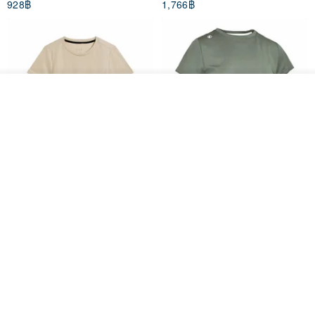
928฿
1,766฿
White
รอคิว
ถูกใจ
View Shop
Women's Coffee Yarn Short
Women's Little Logo Short
Sleeve T-Shirt With Small
Sleeve T-Shirt
Logo Description – Coffee y
blueplace
blueplace
615฿
615฿
-25%