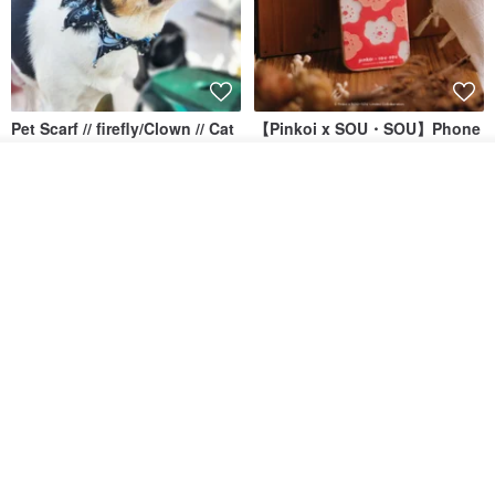
Pet Scarf // firefly/Clown // Cat
【Pinkoi x SOU・SOU】Phone
Scarf / Dog Scarf
Case/ Smile/ Red
วางในรถเข็น
KAKO.pet
Hereafter.studio
ถูกใจ
View Shop
413฿
1,107฿
Original Mass-Produced Heart
【Simple Wooden Japanese