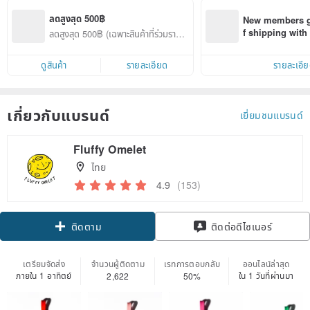
ลดสูงสุด 500฿
New members ge
f shipping wit
ลดสูงสุด 500฿ (เฉพาะสินค้าที่ร่วมรายก
d on their first
าร)
within 7 days!
ดูสินค้า
รายละเอียด
รายละเอี
เกี่ยวกับแบรนด์
เยี่ยมชมแบรนด์
Fluffy Omelet
ไทย
4.9
(153)
ติดตาม
ติดต่อดีไซเนอร์
เตรียมจัดส่ง
จำนวนผู้ติดตาม
เรทการตอบกลับ
ออนไลน์ล่าสุด
ภายใน 1 อาทิตย์
ใน 1 วันที่ผ่านมา
2,622
50%