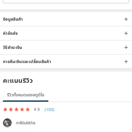
ข้อมูลสินค้า
เข็มกลัด / พวงกุญแจ / โฟนกริบ จากอคิลิค ออกแบบและวาดลายเองโดยดีไซน์
ค่าจัดส่ง
เนอร์จาก Fluffy omelet brand ตัวฐานทำจากแผ่นอคิลิค และด้านบนถูก
เคลือบด้วยเรซิ่น ไม่ว่าจะติดกระเป็า หรือเสื้อผ้า ก็สามารถเพิ่มความน่ารักได้!
วิธีชำระเงิน
หรืออาจจะเป็นของขวัญพิเศษให้กับตัวเองหรือคนพิเศษ
การคืนเงินและเปลี่ยนสินค้า
คะแนนรีวิว
รีวิวทั้งหมดของสตูดิโอ
4.9
(153)
milklukkha