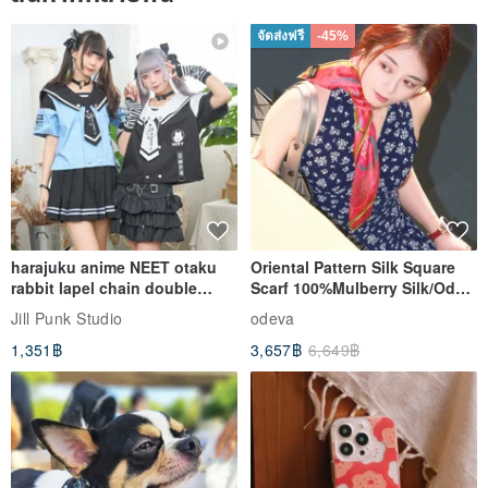
จัดส่งฟรี
-45%
harajuku anime NEET otaku
Oriental Pattern Silk Square
rabbit lapel chain double
Scarf 100%Mulberry Silk/Ode
breasted sailor top JJ2540
to the Yi Tribe–Courage
Jill Punk Studio
odeva
1,351฿
3,657฿
6,649฿