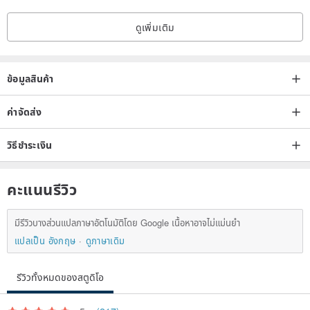
ดูเพิ่มเติม
Origin/manufacturing method
Taiwan/Handmade
ข้อมูลสินค้า
ค่าจัดส่ง
วิธีชำระเงิน
คะแนนรีวิว
มีรีวิวบางส่วนแปลภาษาอัตโนมัติโดย Google เนื้อหาอาจไม่แม่นยำ
แปลเป็น อังกฤษ
ดูภาษาเดิม
รีวิวทั้งหมดของสตูดิโอ