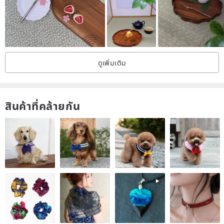
Precautions|
・Hand-kneaded ceramics, with a slight difference in size ±10% is
the normal shrinkage ratio range
・The hand-kneaded ceramics will leave some hand marks or
ดูเพิ่มเติม
uneven glaze, etc., please accept the order
・Due to different shooting methods or computer screens, the
actual product may have a slight color difference from the photo
สินค้าที่คล้ายกัน
・There is only one for each style, you can private message to
inquire about the in-stock style before purchasing
・The price is one entry, excluding shooting props
・Ceramic utensils are cleaned with a sponge
・The delivery of ceramic products is mainly based on safety
shock-absorbing packaging materials, and there is no excessively
beautiful boxing
・If you need a gift, you can send a message to us in advance!