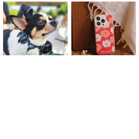
วางในรถเข็น
ถูกใจ
View Shop
Pet Scarf // firefly/Clown // Cat
【Pinkoi x SOU・SOU】Phone
Scarf / Dog Scarf
Case/ Smile/ Red
KAKO.pet
Hereafter.studio
413฿
1,107฿