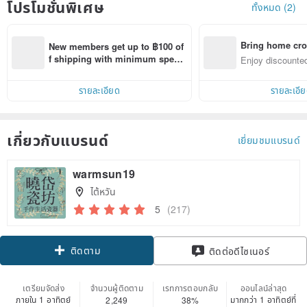
โปรโมชั่นพิเศษ
ทั้งหมด (2)
Bring home cro
New members get up to ฿100 of
n with ease
f shipping with minimum spen
Enjoy discounted
d on their first Pinkoi app order 
ct cross-border 
within 7 days!
รายละเอียด
รายละเอี
เกี่ยวกับแบรนด์
เยี่ยมชมแบรนด์
warmsun19
ไต้หวัน
5
(217)
ติดตาม
ติดต่อดีไซเนอร์
เตรียมจัดส่ง
จำนวนผู้ติดตาม
เรทการตอบกลับ
ออนไลน์ล่าสุด
ภายใน 1 อาทิตย์
มากกว่า 1 อาทิตย์ที่
2,249
38%