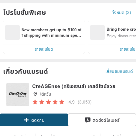
โปรโมชั่นพิเศษ
ทั้งหมด (2)
Bring home cro
New members get up to ฿100 of
n with ease
f shipping with minimum spen
Enjoy discounted
d on their first Pinkoi app order 
ct cross-border 
within 7 days!
รายละเอียด
รายละเอี
เกี่ยวกับแบรนด์
เยี่ยมชมแบรนด์
CreASEnse (ครีเอเซนส์) เคสดีไซน์สวย
ไต้หวัน
4.9
(3,050)
Claim coupon
ติดต่อดีไซเนอร์
ติดตาม