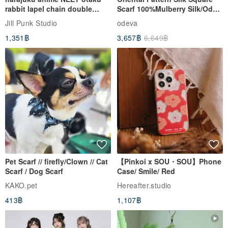
rabbit lapel chain double
Scarf 100%Mulberry Silk/Ode
breasted sailor top JJ2540
to the Yi Tribe–Courage
Jill Punk Studio
odeva
1,351฿
3,657฿
6,649฿
Upper Design
Pet Scarf // firefly/Clown // Cat
【Pinkoi x SOU・SOU】Phone
A classic boat shoe silhouette, the premier choice for understated
Scarf / Dog Scarf
Case/ Smile/ Red
quality, offering quick and convenient wear.
KAKO.pet
Hereafter.studio
413฿
1,107฿
Non-Slip Functionality
The sole of the boat shoe has undergone special treatment,