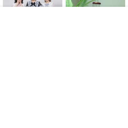
providing excellent non-slip performance, making it suitable for
wear in rainy conditions.
ดูสินค้าอื่นๆ ของดีไซเนอร์
View Shop
Lightweight Comfort
Lightweight eco-friendly leather combined with a soft and flexible
sole helps to alleviate pressure during walking.
Original Mass-Produced Heart
【Simple Wooden Japanese
Declaration Lace Short-Sleeve
Wind Chime - small】Arty
Bow Tie Shirt Ruffle Love
style/ Minimalist/ Zen
Jill Punk Studio
Dionysus Artcrafts
High-Waist Short Skirt JJ2570
1,122฿
893฿
-20%