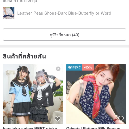
แปลจาก ภาษาอังกฤษ
Leather Peas Shoes-Dark Blue-Butterfly or Word
ดูรีวิวทั้งหมด (40)
สินค้าที่คล้ายกัน
จัดส่งฟรี
-45%
harajuku anime NEET otaku
Oriental Pattern Silk Square