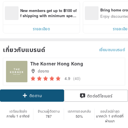
Bring home cro
New members get up to ฿100 of
n with ease
f shipping with minimum spen
Enjoy discounted
d on their first Pinkoi app order 
ct cross-border 
within 7 days!
รายละเอียด
รายละเอี
เกี่ยวกับแบรนด์
เยี่ยมชมแบรนด์
The Korner Hong Kong
ฮ่องกง
4.9
(40)
ติดตาม
ติดต่อดีไซเนอร์
เตรียมจัดส่ง
จำนวนผู้ติดตาม
เรทการตอบกลับ
ออนไลน์ล่าสุด
ภายใน 1 อาทิตย์
มากกว่า 1 อาทิตย์ที่
787
50%
ผ่านมา