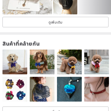
⭕After Bronze jewelry is used, it will oxidize and turn black due to
exposure to air, sweat, rain, perfume, etc.
⭕In order to increase the life of jewelry wearing, please wipe the
ดูเพิ่มเติม
product after wearing it and put it in a sealed bag.
⭕Purely handmade, it is impossible for each one to be exactly the
สินค้าที่คล้ายกัน
same!!!
⭕Because the color display of each screen is different, there will
be color difference between the photo and the real object.
⭕If you have any questions, welcome to ask.
❤️Fashion creativity comes from life,
Live with heart, understand life, and make life better.
I am a fashion and creative lifer-CaCa.
Good at all hand-made, create a warm life with love.
Share with you who love hand-crafted works. ❤️