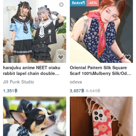
จัดส่งฟรี
-45%
harajuku anime NEET otaku
Oriental Pattern Silk Square
rabbit lapel chain double
Scarf 100%Mulberry Silk/Ode
breasted sailor top JJ2540
to the Yi Tribe–Courage
Jill Punk Studio
odeva
1,351฿
3,657฿
6,649฿