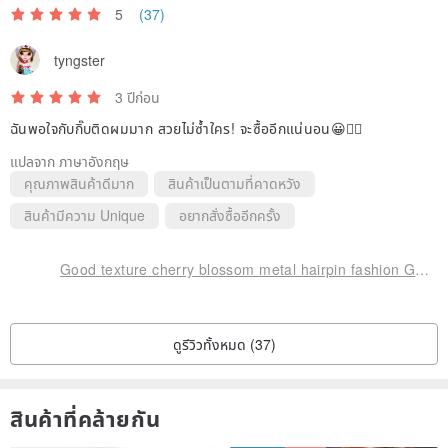
5
(37)
tyngster
3 ปีก่อน
ฉันพอใจกับกิ๊บติดผมมาก สวยไม่ซ้ำใคร! จะซื้ออีกแน่นอน😀👍🏻
แปลจาก ภาษาอังกฤษ
คุณภาพสินค้าดีมาก
สินค้าเป็นตามที่คาดหวัง
สินค้ามีความ Unique
อยากสั่งซื้ออีกครั้ง
Good texture cherry blossom metal hairpin fashion Gemstone glue resin hairpin custom jewelry
ดูรีวิวทั้งหมด (37)
สินค้าที่คล้ายกัน