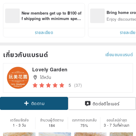
Bring home cro
New members get up to ฿100 of
n with ease
f shipping with minimum spen
Enjoy discounted
d on their first Pinkoi app order 
ct cross-border 
within 7 days!
รายละเอียด
รายละเอี
เกี่ยวกับแบรนด์
เยี่ยมชมแบรนด์
Lovely Garden
ไต้หวัน
5
(37)
ติดตาม
ติดต่อดีไซเนอร์
เตรียมจัดส่ง
จำนวนผู้ติดตาม
เรทการตอบกลับ
ออนไลน์ล่าสุด
1 - 3 วัน
3 - 7 วันที่ผ่านมา
184
75%