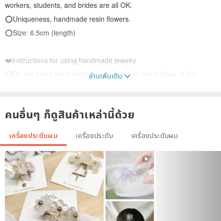
workers, students, and brides are all OK.
⭕Uniqueness, handmade resin flowers.
⭕Size: 6.5cm (length)
❤️Instructions for using handmade jewelry
⭕Do not press hard, twist, pull or puncture the surface of the
อ่านเพิ่มเติม
jewelry.
⭕Resin ornaments are handmade, there may be a small amount
คนอื่นๆ ก็ดูสินค้าเหล่านี้ด้วย
of air bubbles.
⭕The petals or leaves are wound with Bronze, and the shape of
เครื่องประดับผม
เครื่องประดับ
เครื่องประดับผม
each flower will be slightly different.
❤️ Jewelry maintenance
⭕If there is dirt or fingerprints, you can brush it with a soft brush,
or wipe it with a cloth.
⭕Alloy accessories will oxidize with time and use, which is a
normal phenomenon.