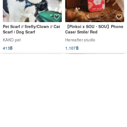
Pet Scarf // firefly/Clown // Cat
【Pinkoi x SOU・SOU】Phone
Scarf / Dog Scarf
Case/ Smile/ Red
KAKO.pet
Hereafter.studio
413฿
1,107฿
ดูสินค้าอื่นๆ ของดีไซเนอร์
View Shop
Original Mass-Produced Heart
【Simple Wooden Japanese
Declaration Lace Short-Sleeve
Wind Chime - small】Arty