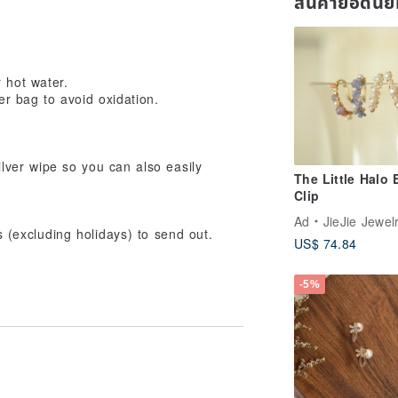
สินค้ายอดนิ
 hot water.
er bag to avoid oxidation.
ilver wipe so you can also easily
The Little Halo 
Clip
Ad
JieJie Jewelry -handmade j
ys (excluding holidays) to send out.
US$ 74.84
-5%