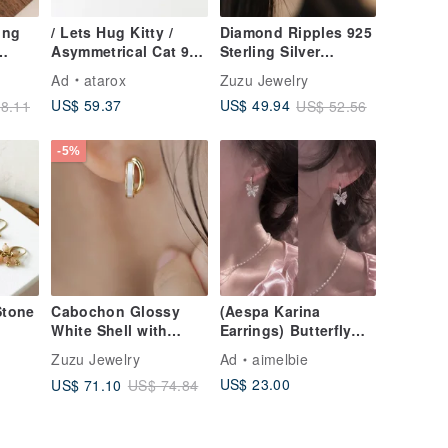
ing
/ Lets Hug Kitty /
Diamond Ripples 925
Asymmetrical Cat 925
Sterling Silver
rings
Sterling Silver
Twisted Wave Hoop
Ad
atarox
Zuzu Jewelry
aring
Earrings Studs
Earrings
US$ 59.37
US$ 49.94
8.11
US$ 52.56
-5%
Stone
Cabochon Glossy
(Aespa Karina
White Shell with
Earrings) Butterfly
rks
Delicate Edging 925
Fairy Huggies
Zuzu Jewelry
Ad
aimelbie
Sterling Silver
Earrings (K-POP)
US$ 23.00
US$ 71.10
US$ 74.84
Earrings or Ear Clips