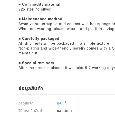
■ Commodity material
925 sterling silver
■ Maintenance method
Avoid vigorous wiping and contact with hot springs or
When not wearing, please wipe it and put it in a zipp
■ Carefully packaged
All shipments will be packaged in a simple texture.
Non-plating and wipe-friendly jewelry comes with a S
maintain it
■ Special reminder
After the order is placed, it will take 5-7 working da
ข้อมูลสินค้า
วัสดุสินค้า
เงินแท้
วิธีการผลิตสินค้า
แฮนด์เมด