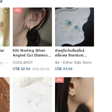
ยม
-5%
Ear
925 Sterling Silver
ต่างหูโบว์เรซิ่นสไตล์
Angled Cut Diamond
ฝรั่งเศส Stardust
Facet Polished Matte
Wanderer สีเงิน
ewelry
COOL&HOT
Ad
Either Side Store
Easy Clasp Earrings
US$ 43.66
US$ 62.64
US$ 65.93
Ear Clips Pair
Complimentary Gift
Packaging
-5%