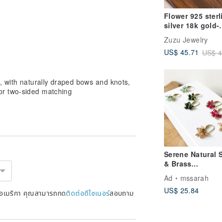
Flower 925 sterl
silver 18k gold-
plated pearl ear
Zuzu Jewelry
double-sided we
US$ 45.71
US$ 4
Clip-On
, with naturally draped bows and knots,
or two-sided matching
Serene Natural 
& Brass
Earrings_Firewo
Ad
mssarah
US$ 25.84
หรัฐอเมริกา คุณสามารถกด
ติดต่อดีไซเนอร์
สอบถาม