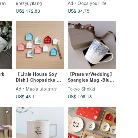
เถา
erezyuyifang
Ad
Oops your life
Dusty Rose Starry
- 316 Stainless Steel
US$ 172.83
US$ 34.75
Sky Coffee Cup
with Ceramic Interior
rk
【Little House Soy
【Present/Wedding】
Dish】Chopsticks &
Spangles Mug -Blue /
Soy Dish Gift Set
Nikko
Ad
Mao’s เล่อเถาเถา
Tokyo Shokki
(Colorful)
US$ 48.11
US$ 109.13