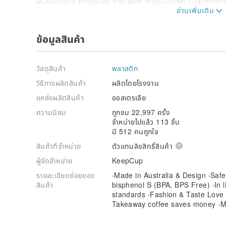
ข้อมูลสินค้า
Product specifications:
Outer box size: depth 9 × width 9 × height 15.3cm
Size: L (large cup)｜Ø9.2 × 15.3cm
Material: Cup｜Polypropylene (PP#5)
วัสดุสินค้า
พลาสติก
Cover｜Low Density Polyethylene (LDPE#4)
วิธีการผลิตสินค้า
ผลิตโดยโรงงาน
Cup ring｜Silicone
Movable Buckle｜Low Density Polyethylene (LDPE#4
แหล่งผลิตสินค้า
ออสเตรเลีย
Capacity: 454ml (16oz)
ความนิยม
ถูกชม 22,997 ครั้ง
Net weight: 105g
จำหน่ายไปแล้ว 113 ชิ้น
Heat resistance: 120°C to-18°C
มี 512 คนถูกใจ
Origin: Australia
สินค้าที่จำหน่าย
ตัวแทนลิขสิทธิ์สินค้า
Precautions:
ผู้จัดจำหน่าย
KeepCup
‧Do not use alternately with hot and cold.
‧This cup is not completely closed, please do not put
รายละเอียดย่อยของ
‧Made in Australia & Design ‧Safe
drinks.
สินค้า
bisphenol S (BPA, BPS Free) ‧In li
‧Please use sponge and neutral lotion to clean.
standards ‧Fashion & Taste Love th
‧Please be careful when handling drinks.
Takeaway coffee saves money ‧M
‧After the product has cracks, please do not use it a