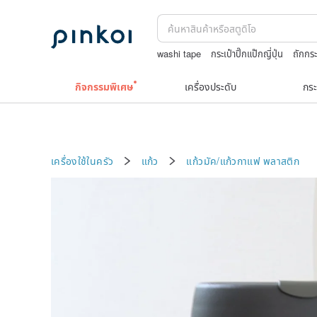
washi tape
กระเป๋าปิ๊กแป๊กญี่ปุ่น
ถักกระ
สร้อยคอทองคำวินเทจ￼
Toy story
jap
กิจกรรมพิเศษ
เครื่องประดับ
กระ
เครื่องใช้ในครัว
แก้ว
แก้วมัค/แก้วกาแฟ
พลาสติก