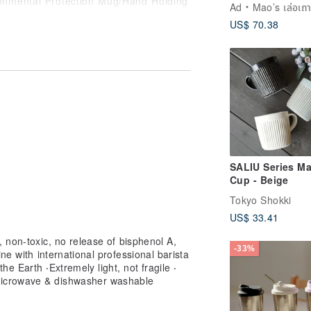
Ad
Mao’s เล่อเถา
US$ 70.38
)
SALIU Series Ma
Cup - Beige
Tokyo Shokki
US$ 33.41
 it in the bag when you are holding
, non-toxic, no release of bisphenol A,
-33%
ne with international professional barista
e Earth ‧Extremely light, not fragile ‧
icrowave & dishwasher washable
gain to avoid the danger of cracking.