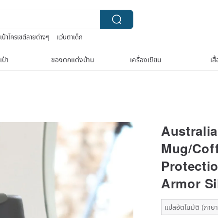
เป๋าโครเชต์ลายต่างๆ
แว่นตาเด็ก
anese bandana
nina ricci สร้อยคอ
เป๋า
ของตกแต่งบ้าน
เครื่องเขียน
เสื
Australi
Mug/Coff
Protecti
Armor Si
แปลอัตโนมัติ (ภาษาเ