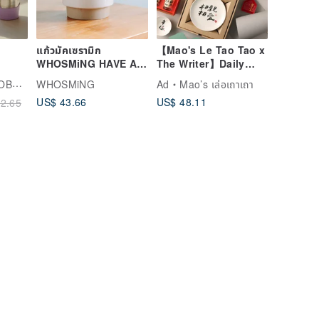
แก้วมัคเซรามิก
【Mao's Le Tao Tao x
WHOSMiNG HAVE A
The Writer】Daily
p
GOOD DAY งานทำมือ
Blessing Series Gift
leware
WHOSMiNG
Ad
Mao’s เล่อเถาเถา
 /
ผลิตในญี่ปุ่น
Box Set
US$ 43.66
US$ 48.11
2.65
Mug /