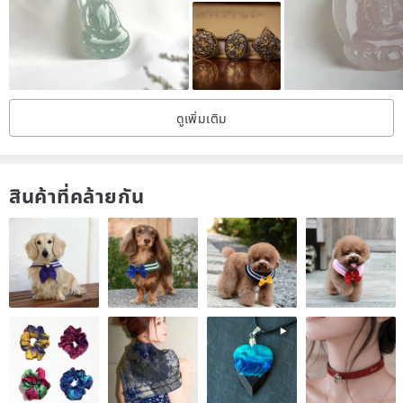
accelerated metal oxidation and fading. After oxidation and fading,
it may not be able to recover. When the metal chain is not worn,
please try to store it in a zipper bag.
3. Since the display settings of each computer screen are different,
ดูเพิ่มเติม
the color of the product is subject to the actual product.
-
สินค้าที่คล้ายกัน