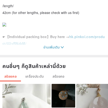
/length/
42cm (for other lengths, please check with us first)
☛
【Individual packing box】Buy here →
hk.pinkoi.com/produ
ct/U2vRNzbM/
อ่านเพิ่มเติม
คนอื่นๆ ก็ดูสินค้าเหล่านี้ด้วย
/Precautions/
สร้อยคอ
เครื่องประดับ
สร้อยคอ
1. Any jewelry will oxidize with time in contact with the air, try to
protect it as much as possible, and the life of the jewelry will be
longer.
2. Electroplated metal is not recommended to wear this chain when
bathing/soaking in hot springs, to avoid the phenomenon of