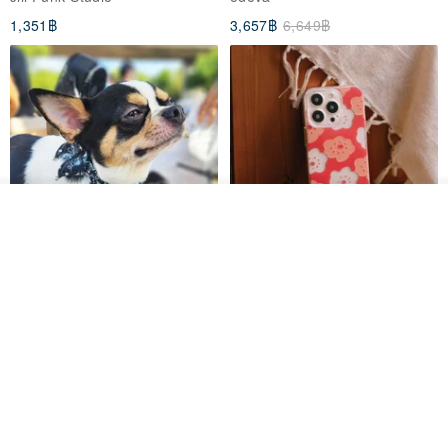
1,351฿
3,657฿
6,649฿
ดูสินค้าอื่นๆ ของดีไซเนอร์
View Shop
Pet Scarf // firefly/Clown // Cat
【Pinkoi x SOU・SOU】Phone
Scarf / Dog Scarf
Case/ Smile/ Red
KAKO.pet
Hereafter.studio
413฿
1,107฿