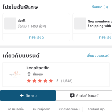
โปรโมชั่นพิเศษ
ทั้งหมด (3)
ส่งฟรี
New members ge
f shipping wit
ซื้อครบ 1,145฿ ส่งฟรี
d on their first
within 7 days!
รายละเอียด
รายละเอี
เกี่ยวกับแบรนด์
เยี่ยมชมแบรนด์
keepitpetite
ฮ่องกง
5
(1,548)
Claim coupon
ติดต่อดีไซเนอร์
ติดตาม
เตรียมจัดส่ง
จำนวนผู้ติดตาม
เรทการตอบกลับ
ออนไลน์ล่าสุด