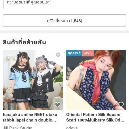
ความสุขมากที่คุณชอบเรา!
ดูรีวิวทั้งหมด (1,548)
สินค้าที่คล้ายกัน
จัดส่งฟรี
-45%
harajuku anime NEET otaku
Oriental Pattern Silk Square
rabbit lapel chain double
Scarf 100%Mulberry Silk/Ode
breasted sailor top JJ2540
to the Yi Tribe–Courage
Jill Punk Studio
odeva