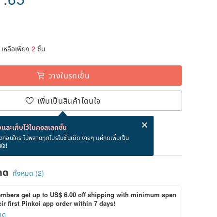
เหลือเพียง
2
ชิ้น
วางในรถเข็น
เพิ่มเป็นสินค้าโดนใจ
่ง eCard ฟรีเมื่อซื้อสินค้า!
eCard คืออะไร?
และเก็บไว้ในคอลเลกชั่น
ภายใน 8/12~8/24
ดก่อนใคร ไม่พลาดทุกโปรโมชั่นเด็ด ง่ายๆ แค่กดเพิ่มเป็น
นใจ!
ลด
ทั้งหมด (2)
bers get up to US$ 6.00 off shipping with minimum spen
ir first Pinkoi app order within 7 days!
ยด