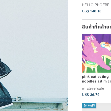
translucent gau
HELLO PHOEBE
skirt
US$ 146.10
สินค้าที่คล้า
pink cat eating
noodles art mic
spray decoratio
whatevercafe
illustration
US$ 36.79
จัดส่งฟรี