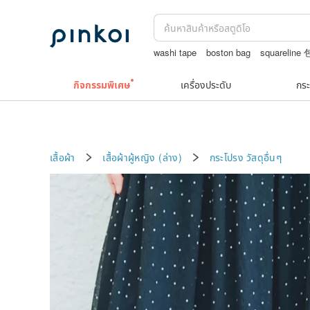
washi tape
boston bag
squareline
ถักกระเป๋าโครเชต์ลายต่างๆ
แว่นตา
tarot
กิจกรรมพิเศษ
เครื่องประดับ
กระ
เสื้อผ้า
เสื้อผ้าผู้หญิง (ล่าง)
กระโปรง
วัสดุอื่นๆ