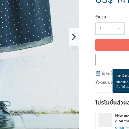
จำนวน
เขียนข้อความและส
กดหัวใจ
สั่งตอนนี้จะได้รับ
รับส่วนล
สินค้าโด
โปรโมชั่นส่วน
New mem
d on the
รายละเอี