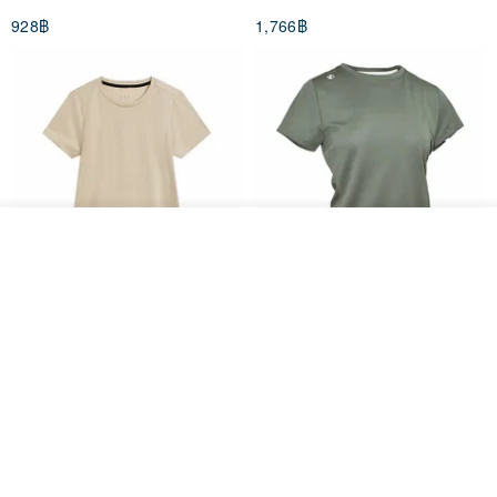
(Women's) - Perpetual Day
928฿
1,766฿
White
* All products (excluding custom orders) are eligible for a 7-day
appreciation period, starting from the day after the item is signed
for until the 7th day. Please inspect the contents of your order
immediately upon receipt. Returns cannot be accepted after the 7-
day appreciation period. The 7-day appreciation period is not a trial
period; please do not wear the jewelry for extended periods before
returning it. The following situations are not eligible for returns:
ผลิตตามใบสั่งซื้อ
# Exceeding the 7-day appreciation period.
ถูกใจ
View Shop
# The product is not returned in its original packaging box and
Women's Coffee Yarn Short
Women's Little Logo Short
carton.
Sleeve T-Shirt With Small
Sleeve T-Shirt
Logo Description – Coffee y
# Incomplete or damaged product accessories and invoices, such
blueplace
blueplace
as paper invoices, warranty cards, envelopes, packaging boxes,
615฿
615฿
paper bags, kraft paper boxes, earring backs, etc., that arrived with
-25%
the product.
# Non-normal trial wear, where the product shows clear signs of
prolonged use and soiling.