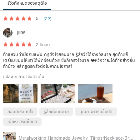
รีวิวทั้งหมดของสตูดิโอ
the consumer.
* All after-sales services (ring size adjustment, chain length
5
(22)
adjustment, cleaning, repair of breakage, gemstone loss) require
jill95
the accompanying product warranty card. Service history will be
recorded on the warranty card. Please contact us to apply for after-
2 ปีก่อน
sales service.
ทำแหวนทำมือกับแฟน ครูตั้งใจสอนมาก รู้สึกว่าได้รางวัลมาก สุดท้ายก็
เตรียมขนมให้เราได้พักผ่อนด้วย ซึ่งก็เกรงใจมาก ❤️หวังว่าจะได้ทำอย่างอื่น
ทำบ้าง หลักสูตรครั้งต่อไปหากมีโอกาส!
| Product Description |
แปลจาก ภาษาจีนตัวเต็ม
* All products undergo professional quality control checks before
shipping. If you receive a defective product, please keep the item
intact and notify us within 3 days of receipt, providing photos of the
สอนดีประทับใจ
รู้สึกผ่อนคลาย
คุณภาพเวิร์คช็อปดี
defect for assessment. The following are not considered defects:
เนื้อหาเวิร์คช็อปดี
# Color Difference: The color of product photos may vary due to
different browsing devices and settings. Please refer to the actual
Metalworking Handmade Jewelry (Rings/Necklace/Bracelet)
color of the product received.