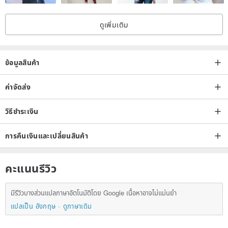
* Invoices are issued for all products. If you require a unified invoice
ดูเพิ่มเติม
number, please be sure to note it in your order.
| After-Sales Service |
ข้อมูลสินค้า
* All HYGGE ADORN products come with after-sales service,
ค่าจัดส่ง
including a one-year warranty and lifetime basic cleaning and
วิธีชำระเงิน
maintenance. Within the one-year warranty period, non-human-
induced damage under normal use will be repaired free of charge
การคืนเงินและเปลี่ยนสินค้า
once. Custom orders, lost gemstones, and damage due to clear
human factors are not covered by the warranty. Repair fees may
คะแนนรีวิว
apply depending on the situation.
* Lost warranty cards will not be reissued; please keep them safe.
มีรีวิวบางส่วนแปลภาษาอัตโนมัติโดย Google เนื้อหาอาจไม่แม่นยำ
* HYGGE ADORN reserves the right to refuse after-sales service for
แปลเป็น อังกฤษ
ดูภาษาเดิม
products without a warranty card or not from HYGGE ADORN.
* All round-trip shipping costs for after-sales service will be borne by