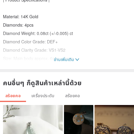
Material: 14K Gold
Diamonds: 4pcs
Diamond Weight: 0.08ct (+/-0.005) ct
Diamond Color Grade: DEF+
Diamond Clarity Grade: VS1-VS2
Size: Main body approx. 6mm x 6mm
อ่านเพิ่มเติม
Chain Length: Total length 40cm (38cm + 2cm extension chain)
(including clasp)
คนอื่นๆ ก็ดูสินค้าเหล่านี้ด้วย
| Notes |
สร้อยคอ
เครื่องประดับ
สร้อยคอ
* Size may have a margin of error of 0.5-1cm due to different
measurement methods.
* All K gold jewelry is Solid Gold (K SG).
* All products in the store can be customized. If you wish to order