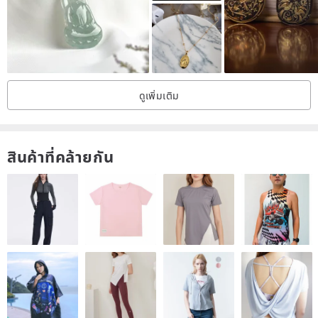
different lengths or styles in 18K or 9K, please feel free to contact
us.
| Order & Shipping |
ดูเพิ่มเติม
* All products are handmade. After order confirmation and
payment, production and shipping will take 10-14 business days
สินค้าที่คล้ายกัน
(excluding special custom orders). If you have an urgent need,
please contact us to inquire.
* In case of delays due to natural disasters or unforeseen
circumstances during the shipping period, a delay notification will
be sent. We appreciate your understanding.
* Shipping is handled by logistics partners and convenience store
delivery services. Actual arrival times depend on the driver's
delivery route and conditions, and specific delivery times cannot be
guaranteed.