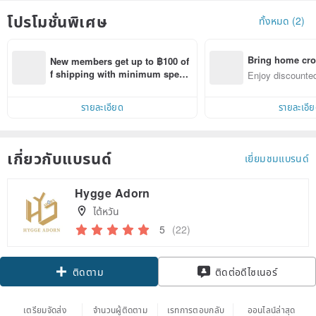
โปรโมชั่นพิเศษ
ทั้งหมด (2)
Bring home cro
New members get up to ฿100 of
n with ease
f shipping with minimum spen
Enjoy discounted
d on their first Pinkoi app order 
ct cross-border 
within 7 days!
รายละเอียด
รายละเอี
เกี่ยวกับแบรนด์
เยี่ยมชมแบรนด์
Hygge Adorn
ไต้หวัน
5
(22)
ติดตาม
ติดต่อดีไซเนอร์
เตรียมจัดส่ง
จำนวนผู้ติดตาม
เรทการตอบกลับ
ออนไลน์ล่าสุด