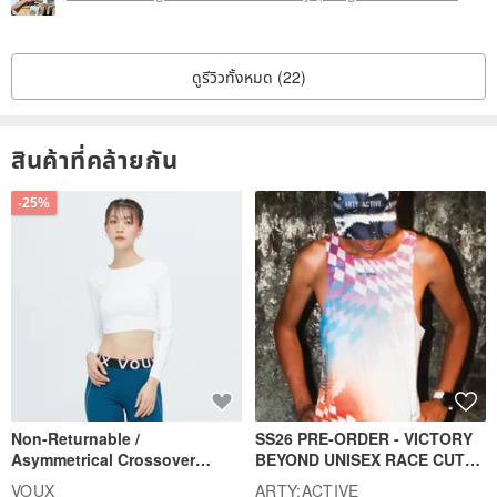
# Size: Size may have a margin of error of 0.5-1cm due to different
measurement methods.
ดูรีวิวทั้งหมด (22)
# Solder Points: While products are handcrafted with precision,
minor solder points may be present, such as at the junction of
สินค้าที่คล้ายกัน
earring posts and earrings, or at necklace connections. Slight
unevenness from soldering at these points is normal.
-25%
# Gemstones: All products use natural gemstones. Each gemstone
has unique inclusions and textures. Natural black spots, lines,
feather cracks, or cotton-like inclusions within gemstones are
normal.
# Pearls: All products use natural pearls, each a unique gem with
its own natural luster. While efforts are made to select pearls with
consistent appearance, each pearl will still be unique.
Non-Returnable /
SS26 PRE-ORDER - VICTORY
Asymmetrical Crossover
BEYOND UNISEX RACE CUT
| Return Policy |
Cropped Sweat-Wicking Top
TANK
VOUX
ARTY:ACTIVE