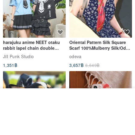
harajuku anime NEET otaku
Oriental Pattern Silk Square
rabbit lapel chain double
Scarf 100%Mulberry Silk/Ode
breasted sailor top JJ2540
to the Yi Tribe–Courage
Jill Punk Studio
odeva
1,351฿
3,657฿
6,649฿
รอคิว
View Shop