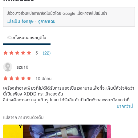
มีรีวิวบางส่วนแปลภาษาอัตโนมัติโดย Google เนื้อหาอาจไม่แม่นยำ
แปลเป็น อังกฤษ
ดูภาษาเดิม
รีวิวทั้งหมดของสตูดิโอ
5
(22)
szu10
10 ปีก่อน
เครื่องสำอางเพียงที่ไม่ดีได้รับการมองเป็นเวลานานเพื่อที่จะเห็นนี้หัวใจคิดว่า
นี่เป็นเพียง XDDD กระเป๋าของฉัน
สีม่วงคือการควบคุมเต็มรูปแบบ ได้รับสินค้าเป็นบิตกังวลเพราะน้อยกว่าที่ฉั
นคิดเล็ก ๆ .....
มากกว่านี้
กังวลมากเกี่ยวกับสิ่งที่ฉันจะไม่พอดีกับมันไม่ได้คิดว่าคุณสามารถใช่ XDDD
มีจำนวนมากของพื้นที่ (เพื่อให้สามารถดำเนินการต่อไปที่จะซื้อหรือไม่
แปลจาก ภาษาจีนตัวเต็ม