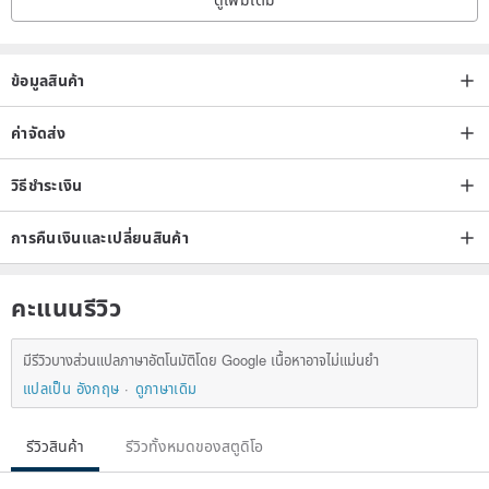
When the pieces were listed, he smiled and told Q that there were
as many as a menu!
ข้อมูลสินค้า
It took 4 months of production time, it was really not easy!
spend so much time and effort doing this kid
ค่าจัดส่ง
It cannot be converted by any capital business at all
Forget it, I can't learn this anyway.
วิธีชำระเงิน
I just want us to dress happily together
การคืนเงินและเปลี่ยนสินค้า
✧ ✧ ✧
คะแนนรีวิว
มีรีวิวบางส่วนแปลภาษาอัตโนมัติโดย Google เนื้อหาอาจไม่แม่นยำ
แปลเป็น อังกฤษ
ดูภาษาเดิม
∞:
รีวิวสินค้า
รีวิวทั้งหมดของสตูดิโอ
There are only a small number that can be counted with ten