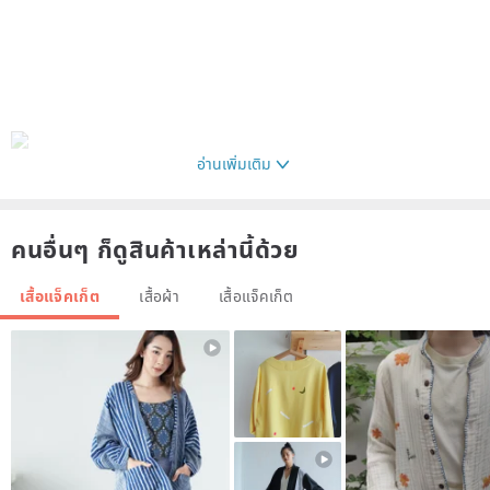
อ่านเพิ่มเติม
คนอื่นๆ ก็ดูสินค้าเหล่านี้ด้วย
เสื้อแจ็คเก็ต
เสื้อผ้า
เสื้อแจ็คเก็ต
∞
Kid 22 is a shirt style wool coat (with a very beautiful inside)
We selected fabrics with a little hair coming out,
One side is pomegranate + cherry mouse / light grid color
One side is Su Fang + Raspberry / dark plaid
double sided plaid belt
I really like the fabric this time, there are many layers of small