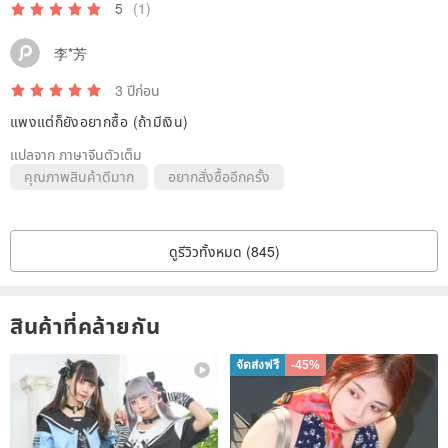
fingers,
5
(1)
Because the cost is really high, (so high that I had nightmares for
李*芳
days.....)
But after the debut of ig, a few have been quietly sold
3 ปีก่อน
When everyone heard the price, they said to me, "I can do it at this
แพงแต่ก็ยังอยากซื้อ (ถ้ามีเงิน)
price~"
แปลจาก ภาษาจีนตัวเต็ม
"Those who understand must find it super reasonable"
คุณภาพสินค้าดีมาก
อยากสั่งซื้ออีกครั้ง
I really feel very, very heartwarming~
I also received a lot of cute little messages of encouragement,
ดูรีวิวทั้งหมด (845)
which I put in my pocket!
The next time you have a nightmare, take the amulet in your pocket
to suppress it!
สินค้าที่คล้ายกัน
จัดส่งฟรี
-45%