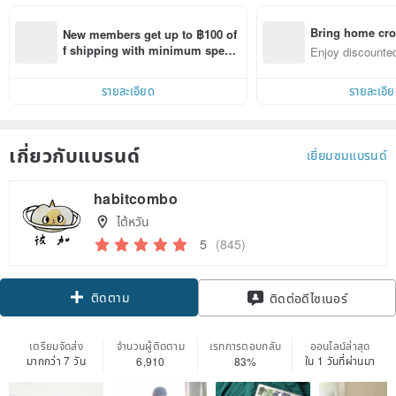
Bring home cro
New members get up to ฿100 of
n with ease
f shipping with minimum spen
Enjoy discounted
d on their first Pinkoi app order 
ct cross-border 
within 7 days!
รายละเอียด
รายละเอี
เกี่ยวกับแบรนด์
เยี่ยมชมแบรนด์
habitcombo
ไต้หวัน
5
(845)
ติดตาม
ติดต่อดีไซเนอร์
เตรียมจัดส่ง
จำนวนผู้ติดตาม
เรทการตอบกลับ
ออนไลน์ล่าสุด
มากกว่า 7 วัน
ใน 1 วันที่ผ่านมา
6,910
83%