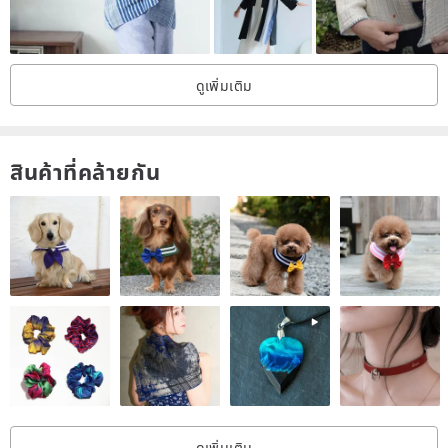
details in it that can be seen for a long time
ดูเพิ่มเติม
The place where the neckline is turned over is the fabric we
สินค้าที่คล้ายกัน
specially picked out when we went to the cloth market again! (forgot
to take a picture)
The color is very beautiful, it is a little golden tea in the dead leaves
✩
ดูเพิ่มเติม