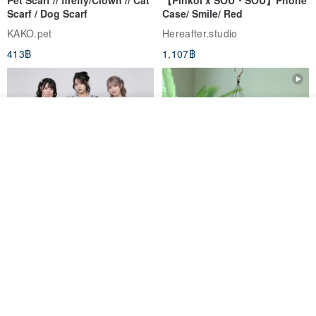
Pet Scarf // firefly/Clown // Cat
【Pinkoi x SOU・SOU】Phone
Scarf / Dog Scarf
Case/ Smile/ Red
KAKO.pet
Hereafter.studio
︷ ︷ ︷
413฿
1,107฿
::laundry guide::
ดูสินค้าอื่นๆ ของดีไซเนอร์
View Shop
It is recommended to send the woolen jacket to be washed and dry
cleaned
Usually when you go home after wearing it, you have to hang it up
immediately
Don't throw around on the sofa and be treated as a blanket by
Original Mass-Produced Heart
【Simple Wooden Japanese
kittens and puppies on the bed~ (it's also cute)
Declaration Lace Short-Sleeve
Wind Chime - small】Arty
Bow Tie Shirt Ruffle Love
style/ Minimalist/ Zen
Wool jackets are recommended to be washed only once or twice a
Jill Punk Studio
Dionysus Artcrafts
High-Waist Short Skirt JJ2570
season
1,122฿
893฿
That's right, that's right,
-20%
Absolutely can not dry ~! (unless you want to wear small