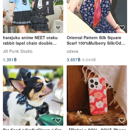
:: height and weight of child 22::
Only one size! •• F F F F ••
△ There are three pockets in total! Two big ones and one small
one~
△ The overall length of the coat is 95 cm
harajuku anime NEET otaku
Oriental Pattern Silk Square
△ shoulder width 69.5 cm
rabbit lapel chain double
Scarf 100%Mulberry Silk/Ode
breasted sailor top JJ2540
to the Yi Tribe–Courage
△ Sleeve length 42 cm
Jill Punk Studio
odeva
This time the buttons are transparent amber!
1,351฿
3,657฿
6,649฿
(Much like the amber with dinosaur mosquito blood in Jurassic...)
••
You can hang down loosely and freely~
Or tie it up like a dress~