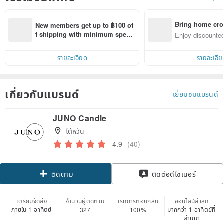
Bring home cro
New members get up to ฿100 of
n with ease
f shipping with minimum spen
Enjoy discounted
d on their first Pinkoi app order 
ct cross-border 
within 7 days!
รายละเอียด
รายละเอี
เกี่ยวกับแบรนด์
เยี่ยมชมแบรนด์
JUNO Candle
ไต้หวัน
4.9
(40)
ติดตาม
ติดต่อดีไซเนอร์
เตรียมจัดส่ง
จำนวนผู้ติดตาม
เรทการตอบกลับ
ออนไลน์ล่าสุด
ภายใน 1 อาทิตย์
มากกว่า 1 อาทิตย์ที่
327
100%
ผ่านมา