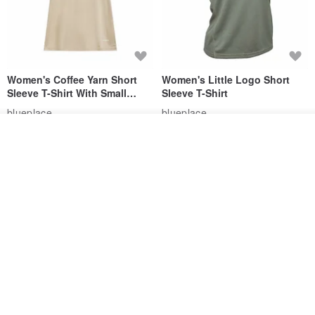
Women's Coffee Yarn Short
Women's Little Logo Short
Sleeve T-Shirt With Small
Sleeve T-Shirt
Logo Description – Coffee y
blueplace
blueplace
615฿
615฿
วางในรถเข็น
ถูกใจ
View Shop
-25%
Father's Day Gift / Final Sale /
SS26 PRE-ORDER - RADICAL