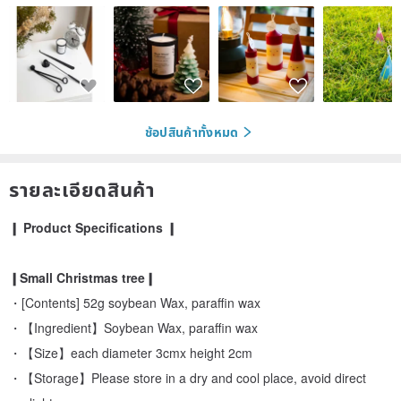
ช้อปสินค้าทั้งหมด
รายละเอียดสินค้า
❙ Product Specifications ❙
❙Small Christmas tree❙
・[Contents] 52g soybean Wax, paraffin wax
・【Ingredient】Soybean Wax, paraffin wax
・【Size】each diameter 3cmx height 2cm
・【Storage】Please store in a dry and cool place, avoid direct