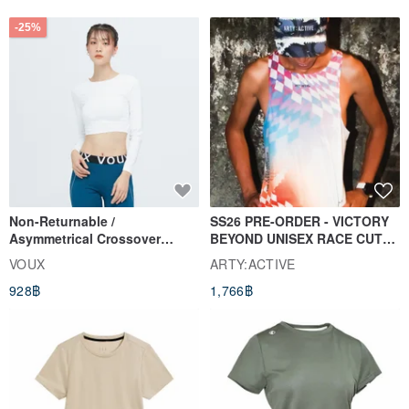
-25%
Non-Returnable /
SS26 PRE-ORDER - VICTORY
Asymmetrical Crossover
BEYOND UNISEX RACE CUT
Cropped Sweat-Wicking Top
TANK
VOUX
ARTY:ACTIVE
(Women's) - Perpetual Day
928฿
1,766฿
White