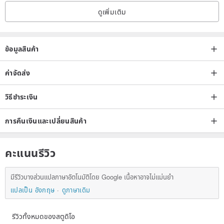
❙ Brand Introduction
－JUNO CANDLE floral fragrance
ดูเพิ่มเติม
handmade store
Focus on floral candle hand-made courses and a number of
original candle products, and also provide customized candles,
ข้อมูลสินค้า
wedding small objects, group teaching and other product services.
ค่าจัดส่ง
วิธีชำระเงิน
การคืนเงินและเปลี่ยนสินค้า
คะแนนรีวิว
มีรีวิวบางส่วนแปลภาษาอัตโนมัติโดย Google เนื้อหาอาจไม่แม่นยำ
แปลเป็น อังกฤษ
ดูภาษาเดิม
รีวิวทั้งหมดของสตูดิโอ