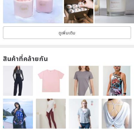
※ Misty rainforest fragrance (brown)
INGREDIENTS: Amber, Cedarwood, Sandalwood
❙ Instructions for use
ดูเพิ่มเติม
・Before lighting, please trim the candle wick to 0.5 cm to ensure
that there are no foreign objects on the candle, including matches
and candle decorations, and the candle can only be burned on a
สินค้าที่คล้ายกัน
horizontal and fire-resistant material.
・Do not burn candles for more than 4 hours at a time.
・Before lighting the candle again, make sure the candle has
cooled down and solidified.
・When only about 1 cm of candle remains at the bottom. Please
stop using.
・Do not move the candle while burning or when the candle is still
warm.