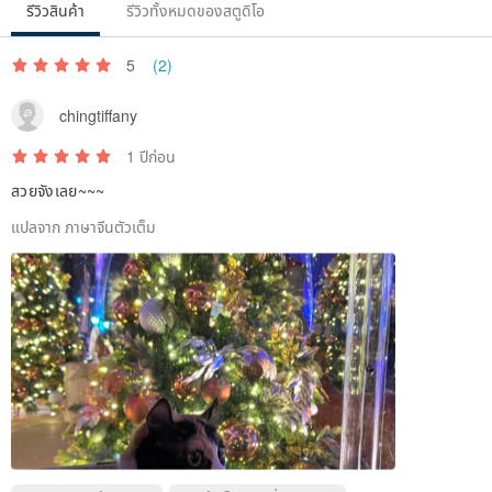
*
Please subscript remarks or directly subscript the safety
รีวิวสินค้า
รีวิวทั้งหมดของสตูดิโอ
buckle to replace the store
*
5
(2)
www.pinkoi.com/product/NrrKuLsu
4. Bells-each
comes with a bell
, the bell is made of ordinary iron
chingtiffany
(common on the market)
1 ปีก่อน
สวยจังเลย~~~
------------------------------------------------
------------------------------------
----------
---------
แปลจาก ภาษาจีนตัวเต็ม
The design hall shattered shattered shattered thoughts~
please read carefully
1. The difference of the goods: Because each cash ring is made by
hand, if there are any of the following conditions, it is normal
phenomenon, but if you have any other concerns, please privately
discuss