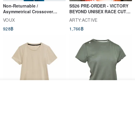
man-made damage, dirt and peculiar smell, or have been
Non-Returnable /
SS26 PRE-ORDER - VICTORY
washed with water, it is recommended to take pictures before
Asymmetrical Crossover
BEYOND UNISEX RACE CUT
Cropped Sweat-Wicking Top
TANK
unpacking]
VOUX
ARTY:ACTIVE
(Women's) - Perpetual Day
[Within 7 days, if you choose the wrong size when purchasing
928฿
1,766฿
White
for Mao’s parents, you will need to pay for the round-trip
shipping if you replace the product.]
[If there is an error in the shipment for the design hall, we will
bear all the shipping costs]
3. Regarding the
practicality
of the design hall collar going out:
ผลิตตามใบสั่งซื้อ
ถูกใจ
View Shop
All the collar materials in the design hall are [fabric] (generally
Women's Coffee Yarn Short
Women's Little Logo Short
cotton or harder cotton cloth, non-nylon type),
Sleeve T-Shirt With Small
Sleeve T-Shirt
The degree of rigidity is not as strong as the special ropes on the
Logo Description – Coffee y
blueplace
blueplace
market.
615฿
615฿
【
Not recommended
】Use it directly as a rope for going out,
-25%