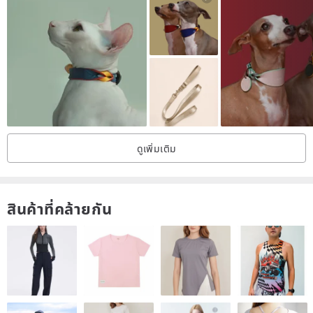
3XL
49-53
SIZE
Width:
1. 1CM (below 40 cm)
2. 1.5-2CM (above 40 cm)
Length: between 10-60 cm
*
Suggest
*
ดูเพิ่มเติม
1. XS-19-23cm
2. S-24-28cm
3. M-29-33cm
สินค้าที่คล้ายกัน
4. L -34-38cm
5. XL-39-43 cm
6. XXL-44-48
7. 3XL-49-53
8. 4XL-54-59