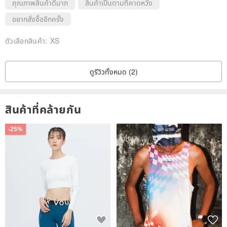
คุณภาพสินค้าดีมาก
สินค้าเป็นตามที่คาดหวัง
==>The size of the product: There will be a slight error between the
อยากสั่งซื้ออีกครั้ง
actual product and the photo
==>The distribution of product fabrics and color difference: The
ตัวเลือกสินค้า:
XS
product production will try to not be too far away from the print on
the photo. In terms of color, the photo editor will try to be close to
ดูรีวิวทั้งหมด (2)
the entity. It cannot be 100% perfect. Perfectionists please think
twice
==>Commodity thread ending distribution:
"Because they are all
สินค้าที่คล้ายกัน
manual tailors, they are not as beautiful as machine sewing,
-25%
please forgive me"
2. Replacement processing and process: If there is a need for
replacement due to the size of the product or the product is
defective, please feel free to discuss with the private message
design hall
[Please note that the product must not have traces of use,