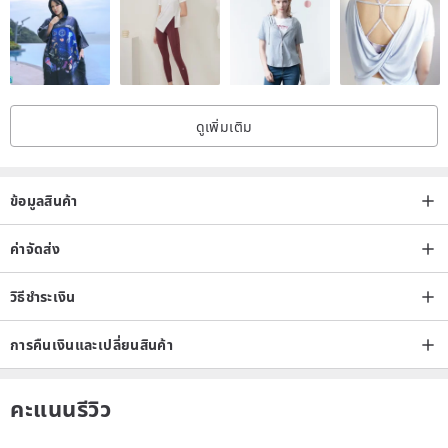
The size of 4XL or more depends on the size of the original
material.
If the length of the hairy child’s neck exceeds the set length,
it can be discussed in private. Basically, an additional fee of
ดูเพิ่มเติม
20-40 yuan will be charged for every 10 cm increase. The price
is set according to the fabric material.
ข้อมูลสินค้า
*
It is recommended that the length of the collar is actually
measured for the fur child: the space after the length of the
ค่าจัดส่ง
fur child’s neck is the best wearing length
วิธีชำระเงิน
Material
การคืนเงินและเปลี่ยนสินค้า
1.Source :Taiwan. Japan. China. Hong Kong .Korea
2. Fabric material: general cotton
คะแนนรีวิว
3. Optional buckle: general buckle // safety buckle