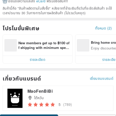
เขียนข้อความและส่ง
eCard
ฟรีเมื่อซื้อสินค้า!
สินค้านี้คือ "สินค้าผลิตตามใบสั่งซื้อ" หลังจากที่ชำระเงินถึงวันที่จะจัดส่งสินค้า จะใช้
เวลาประมาณ 30 วันทางการในการผลิตสินค้า (ไม่รวมวันหยุด)
โปรโมชั่นพิเศษ
ทั้งหมด (2)
Bring home cro
New members get up to ฿100 of
n with ease
f shipping with minimum spen
Enjoy discounted
d on their first Pinkoi app order 
ct cross-border 
within 7 days!
รายละเอียด
รายละเอี
เกี่ยวกับแบรนด์
เยี่ยมชมแบรนด์
MaoFenBiBi
ไต้หวัน
5
(789)