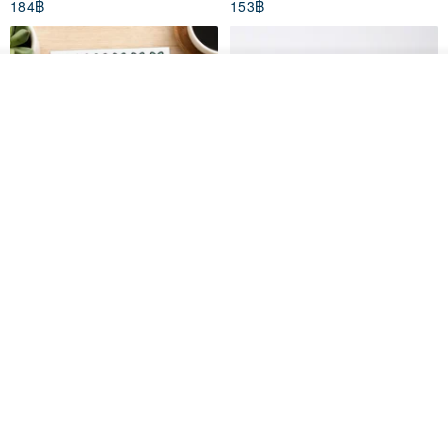
184฿
153฿
ดูสินค้าอื่นๆ ของดีไซเนอร์
View Shop
สติกเกอร์ | เอลล่าโน๊ต
เซ็ตสติกเกอร์ MY THERAPIST
SAID THIS IS HEALTHY
SISIDEA
ease around
60฿
280฿