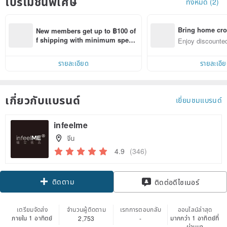
โปรโมชั่นพิเศษ
ทั้งหมด (2)
Bring home cro
New members get up to ฿100 of
n with ease
f shipping with minimum spen
Enjoy discounted
d on their first Pinkoi app order 
ct cross-border 
within 7 days!
รายละเอียด
รายละเอี
เกี่ยวกับแบรนด์
เยี่ยมชมแบรนด์
infeelme
จีน
4.9
(346)
ติดตาม
ติดต่อดีไซเนอร์
เตรียมจัดส่ง
จำนวนผู้ติดตาม
เรทการตอบกลับ
ออนไลน์ล่าสุด
ภายใน 1 อาทิตย์
มากกว่า 1 อาทิตย์ที่
2,753
-
ผ่านมา