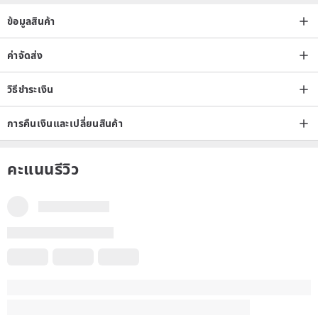
ข้อมูลสินค้า
ค่าจัดส่ง
วิธีชำระเงิน
การคืนเงินและเปลี่ยนสินค้า
คะแนนรีวิว
มีรีวิวบางส่วนแปลภาษาอัตโนมัติโดย Google เนื้อหาอาจไม่แม่นยำ
แปลเป็น อังกฤษ
ดูภาษาเดิม
รีวิวทั้งหมดของสตูดิโอ
5
(97)