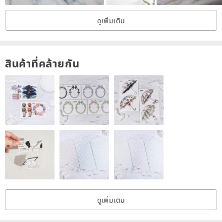
ดูเพิ่มเติม
Other maintenance and precautions
Each piece of ore has natural color and refraction, and the unique
texture of the ore opening is not a flaw. Please taste it carefully and
สินค้าที่คล้ายกัน
confirm the details. If you have any questions about the product
details, please contact the designer.
It is recommended to degauss regularly, such as standing on
natural sea salt. The natural color and refraction. The unique
texture of the mineral mouth is not a flaw. Please taste it carefully
and confirm the details. If you have any questions about the
product details, please contact the designer.
It is recommended to degauss regularly, such as standing on
natural sea salt
ดูเพิ่มเติม