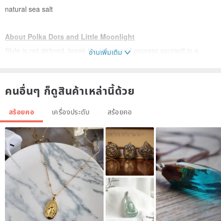
natural sea salt
About Polka Dots and Little Moonlight
Style is not defined, break the frame and express yourself in a
อ่านเพิ่มเติม
different way every day!
Polka Dots and Moonbeam create unique crystal and mineral
คนอื่นๆ ก็ดูสินค้าเหล่านี้ด้วย
jewelry, like the colorful and lively Polka Dots and the bright white
moonlight, bringing customers a pleasant feeling and mineral
สร้อยคอ
เครื่องประดับ
สร้อยคอ
energy from the earth. .
Wen, the founder of the brand, has many years of experience in
collecting minerals and tasting. He carefully selects high-quality
Gemstone sources and uses beautiful, clear and colorful rough
stones based on color science and chakra energy to hand-make
unique bracelets and necklaces. The wearer radiates dazzling light
from the inside out.