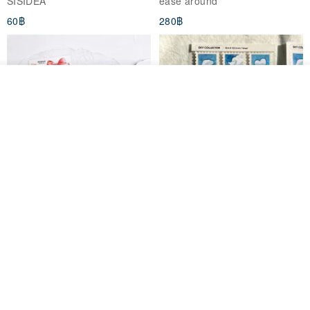
เดินทางปลอดภัยเข้า-ออก
DOASHOP
184฿
153฿
ดูสินค้าอื่นๆ ของดีไซเนอร์
View Shop
สติกเกอร์ | เอลล่าโน๊ต
เซ็ตสติกเกอร์ MY THERAPIST
SAID THIS IS HEALTHY
SISIDEA
ease around
60฿
280฿