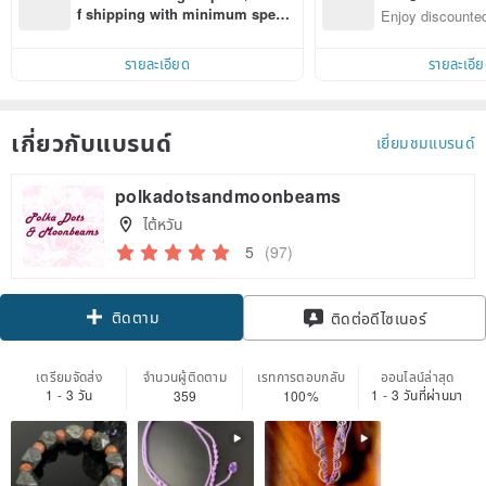
n with ease
f shipping with minimum spen
Enjoy discounted
d on their first Pinkoi app order 
ct cross-border 
within 7 days!
รายละเอียด
รายละเอี
เกี่ยวกับแบรนด์
เยี่ยมชมแบรนด์
polkadotsandmoonbeams
ไต้หวัน
5
(97)
ติดตาม
ติดต่อดีไซเนอร์
เตรียมจัดส่ง
จำนวนผู้ติดตาม
เรทการตอบกลับ
ออนไลน์ล่าสุด
1 - 3 วัน
1 - 3 วันที่ผ่านมา
359
100%