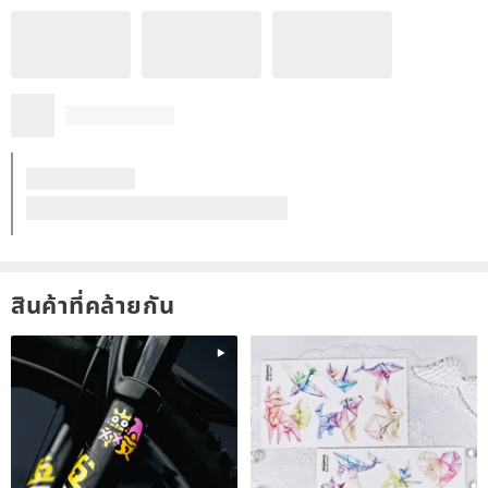
K***a
1 ปีก่อน
แหวนสวยมากค่ะ ชอบมาก ขอบคุณค่ะ
แปลจาก ภาษาอังกฤษ
คุณภาพสินค้าดีมาก
สินค้ามีความ Unique
อยากสั่งซื้ออีกครั้ง
บริการประทับใจมาก