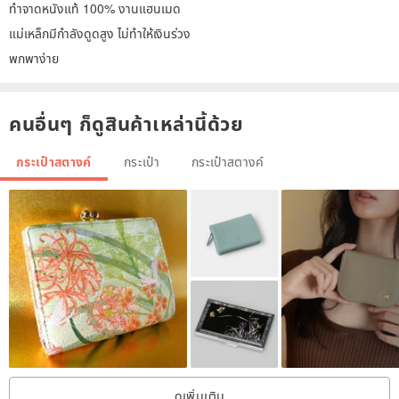
ทำจาดหนังแท้ 100% งานแฮนเมด
แม่เหล็กมีกำลังดูดสูง ไม่ทำให้เงินร่วง
พกพาง่าย
คนอื่นๆ ก็ดูสินค้าเหล่านี้ด้วย
กระเป๋าสตางค์
กระเป๋า
กระเป๋าสตางค์
ดูเพิ่มเติม