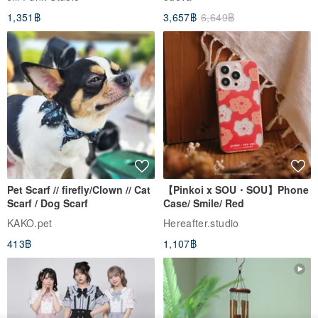
1,351฿
3,657฿
6,649฿
Pet Scarf // firefly/Clown // Cat
【Pinkoi x SOU・SOU】Phone
Scarf / Dog Scarf
Case/ Smile/ Red
KAKO.pet
Hereafter.studio
413฿
1,107฿