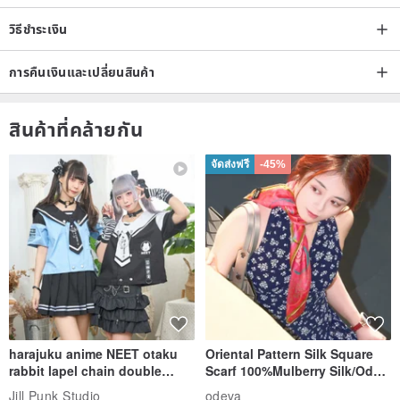
วิธีชำระเงิน
การคืนเงินและเปลี่ยนสินค้า
สินค้าที่คล้ายกัน
จัดส่งฟรี
-45%
harajuku anime NEET otaku
Oriental Pattern Silk Square
rabbit lapel chain double
Scarf 100%Mulberry Silk/Ode
breasted sailor top JJ2540
to the Yi Tribe–Courage
Jill Punk Studio
odeva