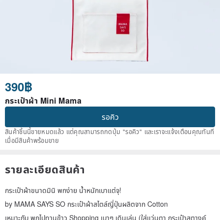
390฿
กระเป๋าผ้า Mini Mama
รอคิว
สินค้าชิ้นนี้ขายหมดแล้ว แต่คุณสามารถกดปุ่ม "รอคิว" และเราจะแจ้งเตือนคุณทันที
เมื่อมีสินค้าพร้อมขาย
รายละเอียดสินค้า
กระเป๋าผ้าขนาดมินิ พกง่าย น้ำหนักเบาแต่จุ!
by MAMA SAYS SO กระเป๋าผ้าสไตล์ญี่ปุ่นผลิตจาก Cotton
เหมาะกับ พกไปทานข้าว Shopping เบาๆ เดินเล่น (ใส่แว่นตา กระเป๋าสตางค์