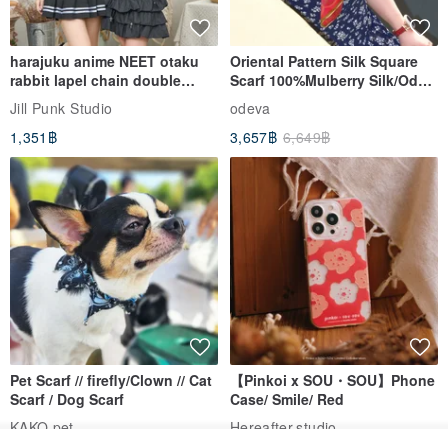
harajuku anime NEET otaku
Oriental Pattern Silk Square
rabbit lapel chain double
Scarf 100%Mulberry Silk/Ode
breasted sailor top JJ2540
to the Yi Tribe–Courage
Jill Punk Studio
odeva
1,351฿
3,657฿
6,649฿
Pet Scarf // firefly/Clown // Cat
【Pinkoi x SOU・SOU】Phone
Scarf / Dog Scarf
Case/ Smile/ Red
KAKO.pet
Hereafter.studio