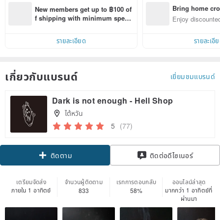
Bring home cro
New members get up to ฿100 of
n with ease
f shipping with minimum spen
Enjoy discounted
d on their first Pinkoi app order 
ct cross-border 
within 7 days!
รายละเอียด
รายละเอี
เกี่ยวกับแบรนด์
เยี่ยมชมแบรนด์
Dark is not enough - Hell Shop
ไต้หวัน
5
(77)
Claim coupon
ติดต่อดีไซเนอร์
ติดตาม
เตรียมจัดส่ง
จำนวนผู้ติดตาม
เรทการตอบกลับ
ออนไลน์ล่าสุด
ภายใน 1 อาทิตย์
มากกว่า 1 อาทิตย์ที่
833
58%
ผ่านมา