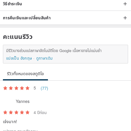
วิธีชำระเงิน
การคืนเงินและเปลี่ยนสินค้า
คะแนนรีวิว
มีรีวิวบางส่วนแปลภาษาอัตโนมัติโดย Google เนื้อหาอาจไม่แม่นยำ
แปลเป็น อังกฤษ
ดูภาษาเดิม
รีวิวทั้งหมดของสตูดิโอ
5
(77)
Yannes
4 ปีก่อน
เจ๋งมาก!
แปลจาก ภาษาอังกฤษ