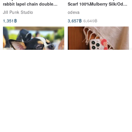
rabbit lapel chain double
Scarf 100%Mulberry Silk/Ode
breasted sailor top JJ2540
to the Yi Tribe–Courage
Jill Punk Studio
odeva
1,351฿
3,657฿
6,649฿
รอคิว
ถูกใจ
View Shop
Pet Scarf // firefly/Clown // Cat
【Pinkoi x SOU・SOU】Phone
Scarf / Dog Scarf
Case/ Smile/ Red
KAKO.pet
Hereafter.studio
413฿
1,107฿