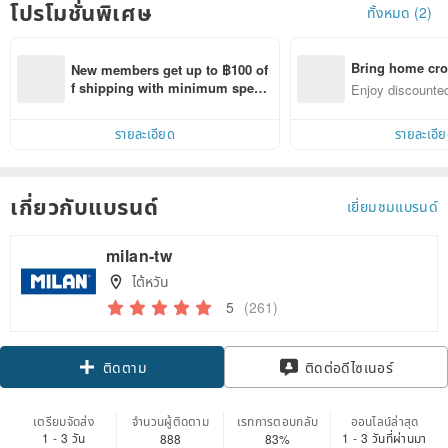
โปรโมชั่นพิเศษ
ทั้งหมด (2)
Bring home cro
New members get up to ฿100 of
n with ease
f shipping with minimum spen
Enjoy discounted
d on their first Pinkoi app order 
ct cross-border 
within 7 days!
รายละเอียด
รายละเอี
เกี่ยวกับแบรนด์
เยี่ยมชมแบรนด์
milan-tw
ไต้หวัน
5
(261)
Claim coupon
ติดต่อดีไซเนอร์
ติดตาม
เตรียมจัดส่ง
จำนวนผู้ติดตาม
เรทการตอบกลับ
ออนไลน์ล่าสุด
1 - 3 วัน
1 - 3 วันที่ผ่านมา
888
83%