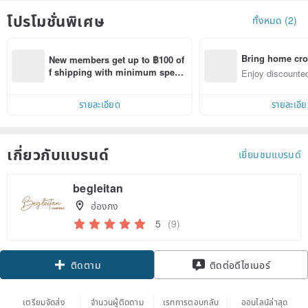
โปรโมชั่นพิเศษ
ทั้งหมด (2)
Bring home cro
New members get up to ฿100 of
n with ease
f shipping with minimum spen
Enjoy discounted
d on their first Pinkoi app order 
ct cross-border 
within 7 days!
รายละเอียด
รายละเอี
เกี่ยวกับแบรนด์
เยี่ยมชมแบรนด์
begleitan
ฮ่องกง
5
(9)
Claim coupon
ติดต่อดีไซเนอร์
ติดตาม
เตรียมจัดส่ง
จำนวนผู้ติดตาม
เรทการตอบกลับ
ออนไลน์ล่าสุด