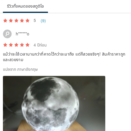
E05: Chocolate Fudge 巧克力軟糖
รีวิวทั้งหมดของสตูดิโอ
E06: Cinnamon Chai 肉桂奶茶
E07: Kentucky Bourbon 肯塔基波本威士忌
5
(9)
E08: Pumpkin Souffle 南瓜梳乎釐
h******o
E09: Strawberry Shortcake 士多啤梨蛋糕
E10: Warm Milk (ESPRIT DE NOEL Type)
4 ปีก่อน
E11: Espresso 義大利咖啡
แม้ว่าจะใช้เวลานานกว่าที่คาดไว้กว่าจะมาถึง แต่ก็สวยจริงๆ! สินค้าราคาถูก
และสวยงาม
E12: Apples and Maple Bourbon 蘋果與威士忌
แปลจาก ภาษาอังกฤษ
F. Perfume
F01: A Day at the Spa 水療日
F02: Baies (Bulgarian Rose & Black Currant Leaf) (Diptyque type)
F03: Chloe Woman (Chloe Type)
F04: Dark Amber & Ginger Lily (JM Type)
F05: Do Son = Tuberose(Diptyque type)
F06: English Pear & Freesia 英國梨和小蒼蘭 (Jo Malone)