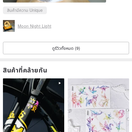
F07: Eucalyptu 桉樹(Yankee)
สินค้ามีความ Unique
F08: No.5 (Chanel)
F09: Love Spell(Victoria Secret)
Moon Night Light
F10: Pillow Talk(Blanche Byredo)
F11: La Tulipe (Blanche Byredo)
F12: White Musk (Body Shop)
ดูรีวิวทั้งหมด (9)
F13: White Jasmine & Mint (JoMalone)
F14: Figuier 無花果 (Diptyque)
สินค้าที่คล้ายกัน
F15: Lime Basil & Mandarin 青檸羅勒與柑橘 (JoMalone)
F16: Un Jardin Sur Le Nil (Hermes)
F17: Santal 33 (Le Labo Type)
F18: Earl Grey & Cucumber 伯爵茶與小黃瓜 (Jo Malone Type)
F19: Ylang 49 (Le Labo Type) 依蘭49
F20: Santa Maria Freesia (SMN Type) 聖瑪麗亞小蒼蘭
F21: Garden Sweet Pea (Yankee Candle Type) 花園甜豌豆
Brand mentioned before is only mention for your reference to recall