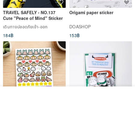
the memories of the smell. Scents is only close to the smell but not
exactly produced by the brands and not related to the brand.
TRAVEL SAFELY - NO.137
Origami paper sticker
Cute "Peace of Mind" Sticker
เดินทางปลอดภัยเข้า-ออก
DOASHOP
*The burning time mentioned above is for reference only, and the
184฿
153฿
burning time may vary due to the influence of indoor temperature,
humidity and size
#Manpower measurement, it is inevitable that there will be
deviations
ผลิตตามใบสั่งซื้อ
ถูกใจ
View Shop
สติกเกอร์ | เอลล่าโน๊ต
เซ็ตสติกเกอร์ MY THERAPIST
SAID THIS IS HEALTHY
SISIDEA
ease around
60฿
280฿