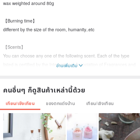
wax weighted around 80g
【Burning time】
different by the size of the room, humanity..etc
【Scents】
You can choose any one of the following scent. Each of the type
listed is certified by the International Association of Fragrances and
อ่านเพิ่มเติม
Fragrances and conforms to its safe use amount of imported
aromatherapy essential oils, not domestically produced.
คนอื่นๆ ก็ดูสินค้าเหล่านี้ด้วย
Optional aromatherapy essential oil flavors:
เทียน/เชิงเทียน
ของตกแต่งบ้าน
เทียน/เชิงเทียน
A. Fruit Type
A01 :Cranberry Woods 蔓越莓樹林
A02: Grapefruit and Mangosteen 葡萄柚與山竹
A03: Heavenly Peach