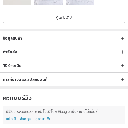
C. Wooden
ดูเพิ่มเติม
C01: Indian Sandalwood 印度檀香
C02: White Birch 白樺樹
C03: Christmas Hearth 聖誕璧爐
ข้อมูลสินค้า
C04: Christmas Tree聖誕樹
C05: Palo Santo 秘魯聖木
ค่าจัดส่ง
วิธีชำระเงิน
D. Daily Sundry
D01: Baby Powder 爽身粉
การคืนเงินและเปลี่ยนสินค้า
E. Food and drinks
คะแนนรีวิว
E01: Blueberry Cheesecake 藍莓芝士蛋糕
E02: Blueberry MUFFIN 藍莓鬆餅
มีรีวิวบางส่วนแปลภาษาอัตโนมัติโดย Google เนื้อหาอาจไม่แม่นยำ
E03: Cake 蛋糕
แปลเป็น อังกฤษ
ดูภาษาเดิม
E04: Caramel Popcorn 焦糖爆谷