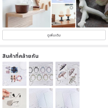
A04: Strawberry Guava 草莓番石榴
A05: Macintosh Apple 旭蘋果
B. Floral Type
B01: Cactus Flower & Jade 仙人掌花與瑭
ดูเพิ่มเติม
B02: French Lavender 法國薰衣草
B03: Honeysuckle Jasmine 金銀花與茉莉
B04: Hyacinth 風信子
สินค้าที่คล้ายกัน
B05: Hydrangea 繡毬花
B06: Japanese Cherry Blossom 日本櫻花
B07: Rosewood & Musk 花梨
B09: Sea Salt & Orchid 海鹽與蘭花
B10: Red Rose 紅玫瑰(JoMalone)
B11: Citronella 香茅
B12: Peony (L'occitane Type) 牡丹
B13: Green Tea and Lemongrass 綠茶與香茅