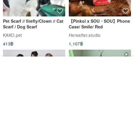
gemstones are sourced from various countries and origins, making
each one unique. NOW does not mass-produce replicated items.
For every natural gemstone, we thoughtfully design jewelry suitable
Pet Scarf // firefly/Clown // Cat
【Pinkoi x SOU・SOU】Phone
Scarf / Dog Scarf
Case/ Smile/ Red
for everyday wear by Asians. Based on the characteristics of each
KAKO.pet
Hereafter.studio
gemstone, we create pieces with distinct auras – understated yet
413฿
1,107฿
radiant, delicate yet strong. NOW designs aim to offer more refined
choices within the diverse jewelry market. Every gemstone holds a
beautiful story; there's no inherent value difference, only whether
รอคิว
ถูกใจ
View Shop
you can perceive its beauty.
"Past choices shape the present, present choices determine the
future." NOW focuses on the present moment's inner rhythm,
anticipating our meeting with you.
Natural Stone Solitaire Necklace Apatite Indigo Hues Women's
Necklace Gift Fast Shipping Gift Choice
Original Mass-Produced Heart
【Simple Wooden Japanese
Declaration Lace Short-Sleeve
Wind Chime - small】Arty
Bow Tie Shirt Ruffle Love
style/ Minimalist/ Zen
Jill Punk Studio
Dionysus Artcrafts
High-Waist Short Skirt JJ2570