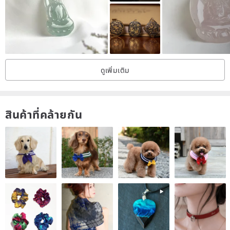
The English name "Apatite" originates from the Greek word. Apatite
has the characteristic of phosphorescence when heated (anciently
called "spiritual light" or "spirit fire"). Legend has it that wearing it
allows one's heart to connect with the divine, hence its popularity.
Apatite comes in a rich spectrum of colors, resembling a
ดูเพิ่มเติม
kaleidoscope, with common hues including yellow to light yellow,
blue, green, light green, purple, reddish-purple, pink, and colorless.
Among these, the most sought-after color is the neon blue-green
สินค้าที่คล้ายกัน
variety from Madagascar.
Necklace Size
■ Chain Length / Two adjustable lengths (16 inches and 18 inches)