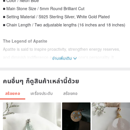
■ Color / Neon Blue
■ Main Stone Size / 5mm Round Brilliant Cut
■ Setting Material / S925 Sterling Silver, White Gold Plated
■ Chain Length / Two adjustable lengths (16 inches and 18 inches)
The Legend of Apatite
Apatite is said to inspire proactivity, strengthen energy reserves,
and diminish indifference and isolation in one's personality. It
อ่านเพิ่มเติม
encourages people to be more natural and sincere in their
interactions, fostering harmony in social settings and smoother self-
คนอื่นๆ ก็ดูสินค้าเหล่านี้ด้วย
expression. Apatite is believed to inspire creativity, enhance
intellect, and aid in dispelling confusion. It helps in expanding
สร้อยคอ
เครื่องประดับ
สร้อยคอ
knowledge and truth, alleviating sadness, indifference, and anger,
and overcoming emotional lows.
About Apatite