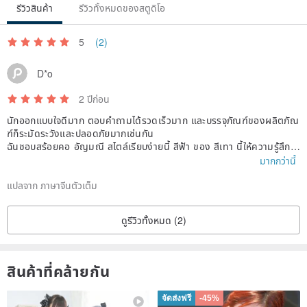
When not wearing sterling silver or gold-plated jewelry, try to
รีวิวสินค้า
รีวิวทั้งหมดของสตูดิโอ
minimize exposure to moisture and air. Wipe clean with a soft, dry
5
(2)
cloth or the provided polishing cloth, then store in a PVC zip-lock
bag. Each piece of jewelry should be stored separately to prevent
D*o
scratches from contact with other jewelry or hard objects. The zip-
2 ปีก่อน
lock bag already includes an imported Japanese desiccant.
นักออกแบบใจดีมาก ตอบคำถามได้รวดเร็วมาก และบรรจุภัณฑ์ของผลิตภัณ
ฑ์ก็ระมัดระวังและปลอดภัยมากเช่นกัน
Packaging
ฉันชอบสร้อยคอ อัญมณี สไตล์เรียบง่ายนี้ สีฟ้า ของ สีเทา นี้ให้ความรู้สึกพิ
Each product, whether rings or necklaces, is presented in an
เศษของแสง โปร่งแสง และส่องแสงจริงๆ (ฉันประหลาดใจที่พบว่ามีสีเขียว
มากกว่านี้
อ่อนเล็กน้อยในความแวววาว สีฟ้า) ~ สวยมาก!
exquisite velvet gift box, making it ready as a gift without the need
แปลจาก ภาษาจีนตัวเต็ม
for additional gift wrapping.
ดูรีวิวทั้งหมด (2)
สินค้าที่คล้ายกัน
จัดส่งฟรี
-45%