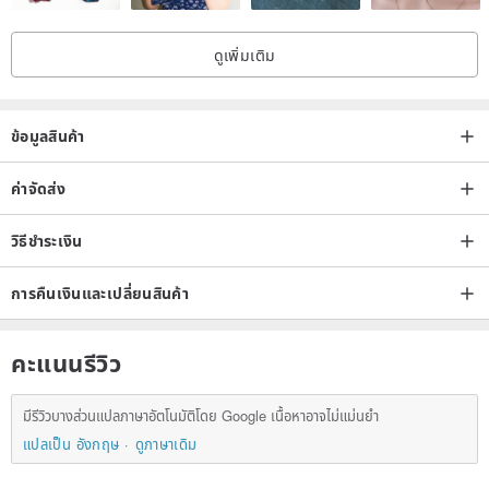
ดูเพิ่มเติม
ข้อมูลสินค้า
ค่าจัดส่ง
วิธีชำระเงิน
การคืนเงินและเปลี่ยนสินค้า
Care & Storage
For natural gemstone and metal jewelry, it is not recommended to
คะแนนรีวิว
wear them while visiting hot springs or bathing. Chemicals can
easily cause chemical reactions. Avoid direct contact with perfumes
มีรีวิวบางส่วนแปลภาษาอัตโนมัติโดย Google เนื้อหาอาจไม่แม่นยำ
and bleach. Please also refrain from storing jewelry in bathrooms or
แปลเป็น อังกฤษ
ดูภาษาเดิม
kitchens, as this can accelerate oxidation.