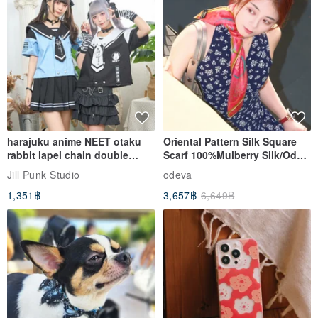
harajuku anime NEET otaku
Oriental Pattern Silk Square
rabbit lapel chain double
Scarf 100%Mulberry Silk/Ode
breasted sailor top JJ2540
to the Yi Tribe–Courage
Jill Punk Studio
odeva
About NOW
1,351฿
3,657฿
6,649฿
NOW's design philosophy is rooted in the commitment to using
natural gemstones as the foundation for our designs. We channel
our knowledge and experience through product design to convey
the story of each natural gemstone.
Natural gemstones are the earth's natural crystalline formations,
nurtured over thousands or even billions of years. Our natural