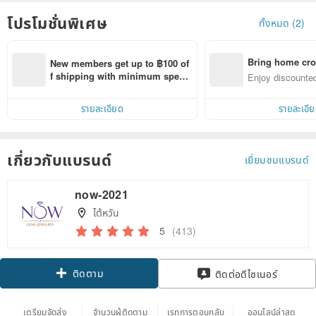
โปรโมชั่นพิเศษ
ทั้งหมด (2)
Bring home cro
New members get up to ฿100 of
n with ease
f shipping with minimum spen
Enjoy discounted
d on their first Pinkoi app order 
ct cross-border 
within 7 days!
รายละเอียด
รายละเอี
เกี่ยวกับแบรนด์
เยี่ยมชมแบรนด์
now-2021
ไต้หวัน
5
(413)
ติดตาม
ติดต่อดีไซเนอร์
เตรียมจัดส่ง
จำนวนผู้ติดตาม
เรทการตอบกลับ
ออนไลน์ล่าสุด