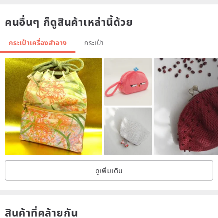
This series of total S / M / L three sizes, each size 2 pattern design,
คนอื่นๆ ก็ดูสินค้าเหล่านี้ด้วย
a total of 6 optional,
Different sizes, different functions, but easy to use is a common
กระเป๋าเครื่องสำอาง
กระเป๋า
feature
/ product manual/
M size of 23X16cm, wide 3cm three-dimensional bag body design,
storage more flexible.
Zipper zipper bag opening and closing design, pull the ring can be
self-string wrist strap, neck strap use.
Double-sided printing design, one side of the alphabet, one side of
the pattern design.
ดูเพิ่มเติม
Transparent matte PVC waterproof plastic material, not afraid of
water and good cleaning.
A total of two sizes M (tropical rain forest, pineapple), please go to
สินค้าที่คล้ายกัน
the sections of the selection.