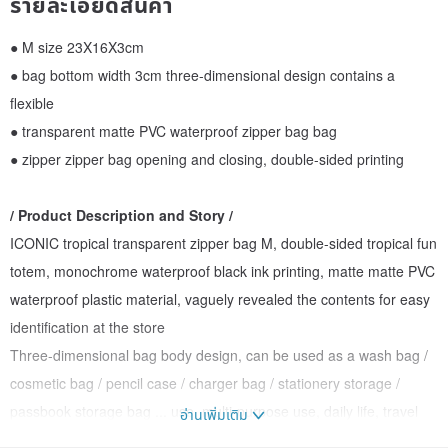
รายละเอียดสินค้า
● M size 23X16X3cm
● bag bottom width 3cm three-dimensional design contains a
flexible
● transparent matte PVC waterproof zipper bag bag
● zipper zipper bag opening and closing, double-sided printing
/ Product Description and Story /
ICONIC tropical transparent zipper bag M, double-sided tropical fun
totem, monochrome waterproof black ink printing, matte matte PVC
waterproof plastic material, vaguely revealed the contents for easy
identification at the store
Three-dimensional bag body design, can be used as a wash bag /
cosmetic bag / pencil case / charger bag / stationery storage /
passbook storage bag ... use, multi-purpose use, daily life, travel
อ่านเพิ่มเติม
abroad essential storage experts