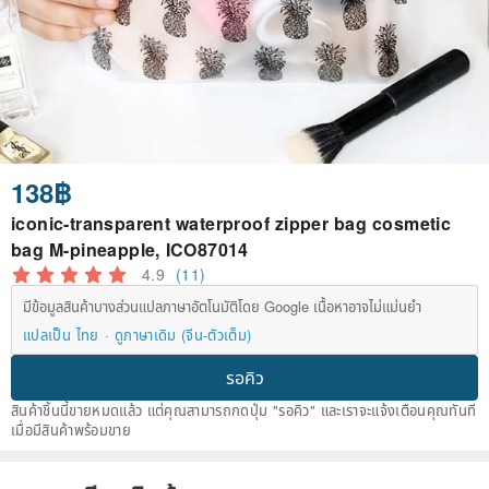
138฿
iconic-transparent waterproof zipper bag cosmetic
bag M-pineapple, ICO87014
4.9
(11)
มีข้อมูลสินค้าบางส่วนแปลภาษาอัตโนมัติโดย Google เนื้อหาอาจไม่แม่นยำ
แปลเป็น ไทย
ดูภาษาเดิม (จีน-ตัวเต็ม)
รอคิว
สินค้าชิ้นนี้ขายหมดแล้ว แต่คุณสามารถกดปุ่ม "รอคิว" และเราจะแจ้งเตือนคุณทันที
เมื่อมีสินค้าพร้อมขาย