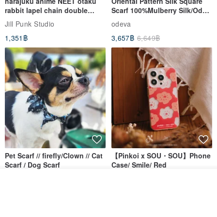
harajuku anime NEET otaku
Oriental Pattern Silk Square
rabbit lapel chain double
Scarf 100%Mulberry Silk/Ode
breasted sailor top JJ2540
to the Yi Tribe–Courage
Jill Punk Studio
odeva
1,351฿
3,657฿
6,649฿
Pet Scarf // firefly/Clown // Cat
【Pinkoi x SOU・SOU】Phone
Scarf / Dog Scarf
Case/ Smile/ Red
KAKO.pet
Hereafter.studio
รอคิว
View Shop
413฿
1,107฿