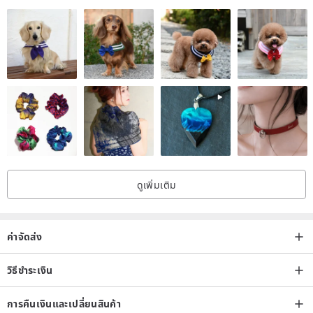
Rainforest
pineapple
/ Product Size (cm) / 23x16x3
/ Package Size (cm) / 24x18.7x1
/ Weight (g) / 30
/ Material: Plastic
ดูเพิ่มเติม
/ Designer and brand profile / Iconic - Korean brand
/ ICONIC product collection:
www.pinkoi.com/store/dessin?tag
ค่าจัดส่ง
=ico...
วิธีชำระเงิน
การคืนเงินและเปลี่ยนสินค้า