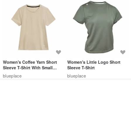
Women's Coffee Yarn Short
Women's Little Logo Short
Sleeve T-Shirt With Small
Sleeve T-Shirt
Logo Description – Coffee y
blueplace
blueplace
615฿
615฿
ผลิตตามใบสั่งซื้อ
ถูกใจ
View Shop
-25%