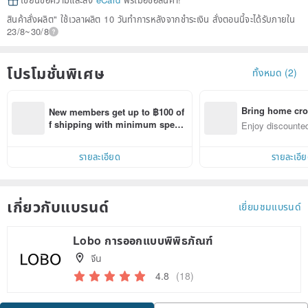
เขียนข้อความและส่ง
eCard
ฟรีเมื่อซื้อสินค้า!
สินค้าสั่งผลิต" ใช้เวลาผลิต 10 วันทำการหลังจากชำระเงิน สั่งตอนนี้จะได้รับภายใน
23/8~30/8
โปรโมชั่นพิเศษ
ทั้งหมด (2)
Bring home cro
New members get up to ฿100 of
n with ease
f shipping with minimum spen
Enjoy discounted
d on their first Pinkoi app order 
ct cross-border 
within 7 days!
รายละเอียด
รายละเอี
เกี่ยวกับแบรนด์
เยี่ยมชมแบรนด์
Lobo การออกแบบพิพิธภัณฑ์
จีน
4.8
(18)