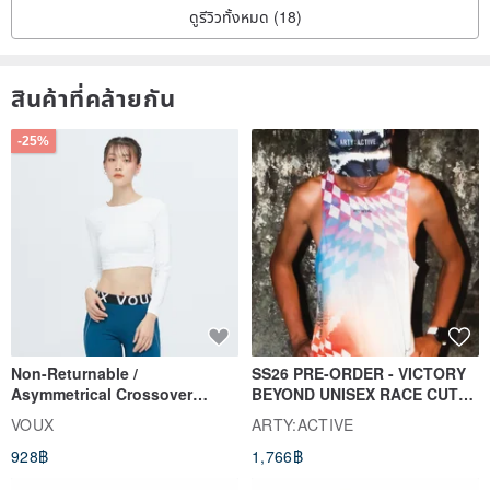
ดูรีวิวทั้งหมด (18)
สินค้าที่คล้ายกัน
-25%
Non-Returnable /
SS26 PRE-ORDER - VICTORY
Asymmetrical Crossover
BEYOND UNISEX RACE CUT
Cropped Sweat-Wicking Top
TANK
VOUX
ARTY:ACTIVE
(Women's) - Perpetual Day
928฿
1,766฿
White