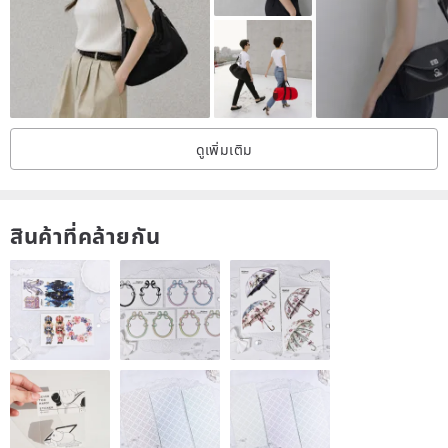
★ Due to variations in display screens, slight color differences are
unavoidable. We appreciate your understanding.
★ For items with printed patterns, the pattern placement may vary
due to different cutting sizes.
ดูเพิ่มเติม
★ Customized items are non-refundable or exchangeable unless
there is a quality issue. We appreciate your understanding.
สินค้าที่คล้ายกัน
Please consider these points carefully before making a purchase.
Thank you!
As the designer's material sourcing is limited each time,
items may go out of stock and become discontinued at any
moment. If you like it, please place your order soon.