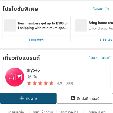
โปรโมชั่นพิเศษ
ทั้งหมด (2)
Bring home cro
New members get up to ฿100 of
n with ease
f shipping with minimum spen
Enjoy discounted
d on their first Pinkoi app order 
ct cross-border 
within 7 days!
รายละเอียด
รายละเอี
เกี่ยวกับแบรนด์
เยี่ยมชมแบรนด์
diy545
จีน
4.9
(393)
ติดตาม
ติดต่อดีไซเนอร์
เตรียมจัดส่ง
จำนวนผู้ติดตาม
เรทการตอบกลับ
ออนไลน์ล่าสุด