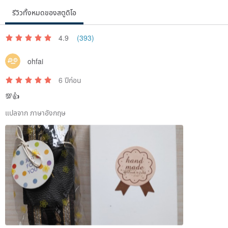
รีวิวทั้งหมดของสตูดิโอ
4.9
(393)
ohfai
6 ปีก่อน
💯👍
แปลจาก ภาษาอังกฤษ