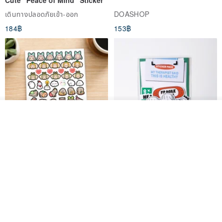
Cute "Peace of Mind" Sticker
เดินทางปลอดภัยเข้า-ออก
DOASHOP
184฿
153฿
ผลิตตามใบสั่งซื้อ
ถูกใจ
View Shop
สติกเกอร์ | เอลล่าโน๊ต
เซ็ตสติกเกอร์ MY THERAPIST
SAID THIS IS HEALTHY
SISIDEA
ease around
60฿
280฿