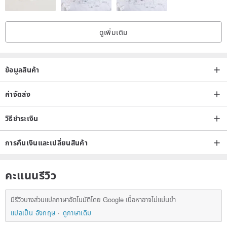
--------------------
ดูเพิ่มเติม
【Shipping Fees】
Hong Kong, Macau, and Taiwan will be shipped via SF Express.
ข้อมูลสินค้า
Non-business areas or remote locations may require self-pickup at
a service point or incur additional fees for home delivery.
ค่าจัดส่ง
วิธีชำระเงิน
International shipping is more complex and varies depending on
the quantity and destination. Please contact us for inquiries!
การคืนเงินและเปลี่ยนสินค้า
Place of Origin / Manufacturing Method
China
คะแนนรีวิว
มีรีวิวบางส่วนแปลภาษาอัตโนมัติโดย Google เนื้อหาอาจไม่แม่นยำ
แปลเป็น อังกฤษ
ดูภาษาเดิม