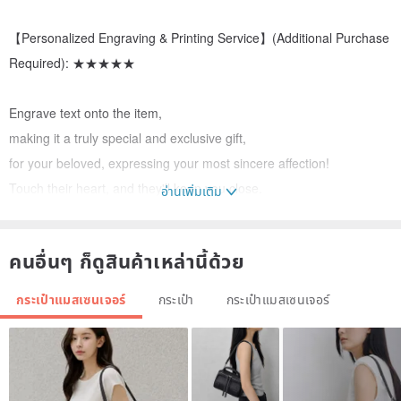
【Personalized Engraving & Printing Service】(Additional Purchase
Required): ★★★★★
Engrave text onto the item,
making it a truly special and exclusive gift,
for your beloved, expressing your most sincere affection!
Touch their heart, and they'll keep you close.
อ่านเพิ่มเติม
★ For this service or more details, please contact us for a
consultation. Thank you!
คนอื่นๆ ก็ดูสินค้าเหล่านี้ด้วย
【Important Notes】
กระเป๋าแมสเซนเจอร์
กระเป๋า
กระเป๋าแมสเซนเจอร์
★ Custom orders are typically ready within 7 days. If you need it
urgently, please discuss with the designer before purchasing.