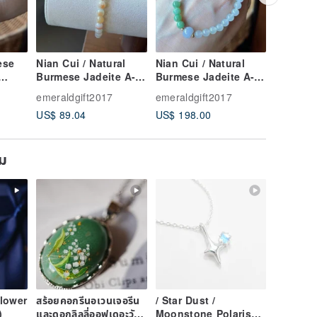
ese
Nian Cui / Natural
Nian Cui / Natural
Nian Cu
Burmese Jadeite A-
Burmese Jadeite A-
Natural
Grade - Unique
Grade - Ice
Jadeite -
emeraldgift2017
emeraldgift2017
emeraldg
ike,
Honey Swirl Jadeite
Translucent,
Transluc
US$ 89.04
US$ 198.00
US$ 173
ite
Bracelet
Luminous Green,
Like, Et
Purple, and White
Purple J
Three-Color Jadeite
Bracelet
ยม
Bracelet
lower
สร้อยคอกรีนอเวนเจอรีน
/ Star Dust /
)
และดอกลิลลี่ออฟเดอะวัล
Moonstone Polaris