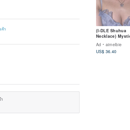
นค้า
(I-DLE Shuhua
Necklace) Mysti
Butterfly Layere
Ad
aimelbie
Necklace - Silve
US$ 36.40
color
ยำ