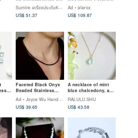
เลย์ประดับทอง 24K
Shooting Star 925
Sumire เครื่องประดับหินธรรมชาติและดอกไม้
Ad
atarox
Sterling Silver
US$ 51.37
US$ 109.87
Necklace
t
Faceted Black Onyx
A necklace of mint
ess
Beaded Stainless
blue chalcedony, a
Steel Men's Necklace
stone symbolizing
Ad
Joyce Wu Handmade Jewelry
RALULU.SHU
with Snap Clasp
connection.
US$ 39.65
US$ 43.58