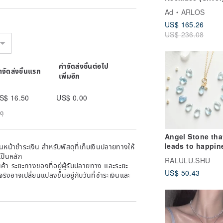
Ad
ARLOS
US$ 165.26
US$ 236.08
ค่าจัดส่งชิ้นต่อไป
่าจัดส่งชิ้นแรก
เพิ่มอีก
S$ 16.50
US$ 0.00
ดุ
Angel Stone tha
leads to happin
หน้าชำระเงิน สำหรับพัสดุที่เก็บเงินปลายทางให้
Aquamarine and
เป็นหลัก
RALULU.SHU
freshwater pearl
้า ระยะทางของที่อยู่ผู้รับปลายทาง และระยะ
US$ 50.43
necklace March
าจริงอาจเปลี่ยนแปลงขึ้นอยู่กับวันที่ชำระเงินและ
birthstone