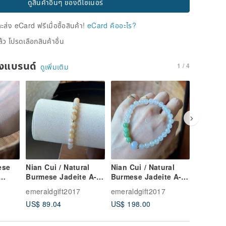
ดูสินค้าอื่นๆ ของดีไซเนอร์
่ง eCard ฟรีเมื่อซื้อสินค้า!
eCard คืออะไร?
้ว โปรดเลือกสินค้าอื่น
ของแบรนด์
1 / 4
ดูเพิ่มเติม
ese
Nian Cui / Natural
Nian Cui / Natural
Nian Cu
Burmese Jadeite A-
Burmese Jadeite A-
Natural
Grade - Unique
Grade - Ice
Jadeite -
emeraldgift2017
emeraldgift2017
emeraldg
ike,
Honey Swirl Jadeite
Translucent,
Transluc
US$ 89.04
US$ 198.00
US$ 173
ite
Bracelet
Luminous Green,
Like, Et
Purple, and White
Purple J
Three-Color Jadeite
Bracelet