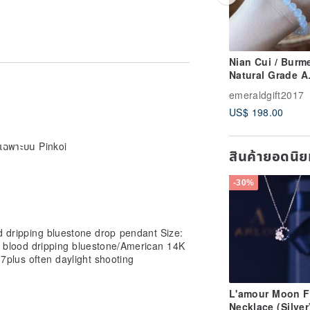
Nian Cui / Burm
Natural Grade A
Jadeite - Icy,
emeraldgift2017
Luminous, Gel-l
US$ 198.00
Pure White Jade
Bracelet
ายเฉพาะบน Pinkoi
สินค้ายอดนิ
-30%
od dripping bluestone drop pendant Size:
blood dripping bluestone/American 14K
 7plus often daylight shooting
L'amour Moon F
Necklace (Silver