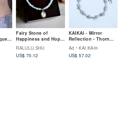
Fairy Stone of
KAIKAI - Mirror
que
Happiness and Hope:
Reflection - Thorn
d
Opal and Moonstone
"Z" Titanium Steel
RALULU.SHU
Ad
KAI KAI®
r
Necklace - October
Necklace/Bracelet
US$ 70.12
US$ 57.02
Birthstone