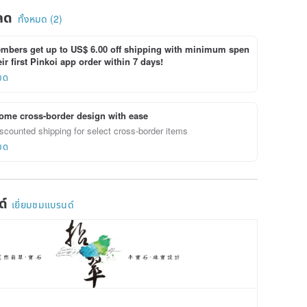
Bracelet
ลด
ทั้งหมด (2)
bers get up to US$ 6.00 off shipping with minimum spen
ir first Pinkoi app order within 7 days!
ยด
ome cross-border design with ease
scounted shipping for select cross-border items
ยด
ด์
เยี่ยมชมแบรนด์