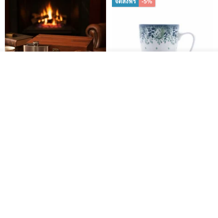
จัดส่งฟรี
-5%
รอคิว
View Shop
304 Stainless Steel Whiskey
Polish Pottery Gift Box Set -
Flask Gift Set - Customizable
Mug - 300ml - 11cm Height -
Engraving - Father's Day Gift
Fern Pattern
FREED
dearpo-co
1,924฿
1,719฿
1,809฿