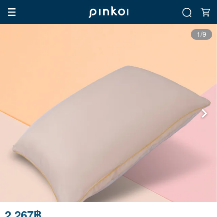
1/9
2,267฿