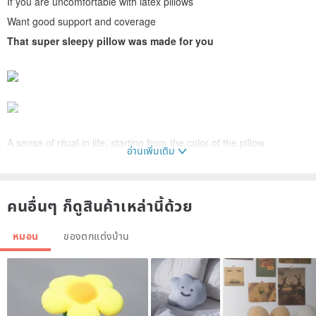
If you are uncomfortable with latex pillows
Want good support and coverage
That super sleepy pillow was made for you
A sense of ritual in life, starting from the color of the pillow
อ่านเพิ่มเติม
Macaron color with low-key piping, details can be seen
คนอื่นๆ ก็ดูสินค้าเหล่านี้ด้วย
หมอน
ของตกแต่งบ้าน
Pillow core material carefully selected after numerous tests
❗️It is our insistence to have both function and safety❗️