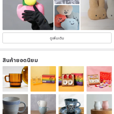
Keep the support more flexible to adjust
No matter what sleeping position you are in, you can be satisfied 😉
ดูเพิ่มเติม
Yes❗️You read that right❗️
We are indeed generous in using Tencel as the watch cloth
สินค้ายอดนิยม
Work hard from the inside out
If you are afraid of heat in summer
You can use Tencel pillowcase to add coolness ✨