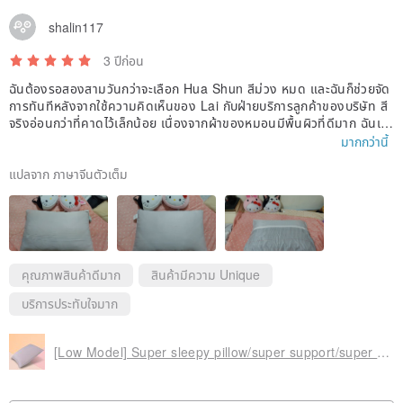
shalin117
3 ปีก่อน
ฉันต้องรอสองสามวันกว่าจะเลือก Hua Shun สีม่วง หมด และฉันก็ช่วยจัด
การทันทีหลังจากใช้ความคิดเห็นของ Lai กับฝ่ายบริการลูกค้าของบริษัท สี
จริงอ่อนกว่าที่คาดไว้เล็กน้อย เนื่องจากผ้าของหมอนมีพื้นผิวที่ดีมาก ฉันเข้า
ใจผิดคิดว่าชั้นนอกเป็นปลอกหมอนเมื่อฉันได้รับ ฉันยังถามบรรณาธิการว่า
มากกว่านี้
ทำไมซิปจึงเปิดไม่ได้? บรรณาธิการบอกว่ามีหมอนอยู่ข้างในและเปิดไม่ได้! ฉั
นเลยใส่ปลอกหมอนอยู่บ้าน! 😄
แปลจาก ภาษาจีนตัวเต็ม
คุณภาพสินค้าดีมาก
สินค้ามีความ Unique
บริการประทับใจมาก
[Low Model] Super sleepy pillow/super support/super covering/tencel cloth/smooth purple/single/pure